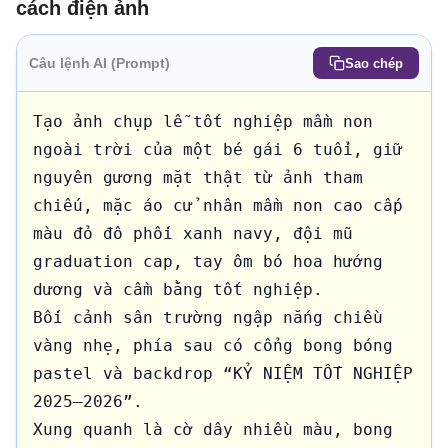
cách điện ảnh
Câu lệnh AI (Prompt)
Sao chép
Tạo ảnh chụp lễ tốt nghiệp mầm non 
ngoài trời của một bé gái 6 tuổi, giữ 
nguyên gương mặt thật từ ảnh tham 
chiếu, mặc áo cử nhân mầm non cao cấp 
màu đỏ đô phối xanh navy, đội mũ 
graduation cap, tay ôm bó hoa hướng 
dương và cầm bằng tốt nghiệp.

Bối cảnh sân trường ngập nắng chiều 
vàng nhẹ, phía sau có cổng bong bóng 
pastel và backdrop “KỶ NIỆM TỐT NGHIỆP 
2025–2026”.

Xung quanh là cờ dây nhiều màu, bong 