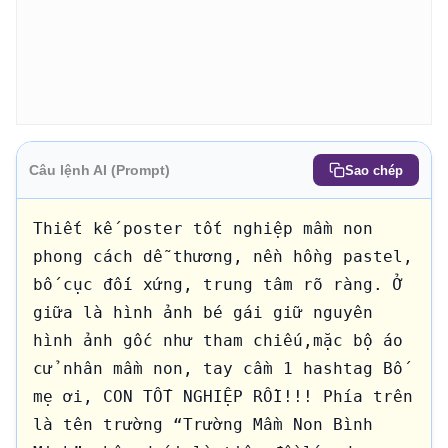
Câu lệnh AI (Prompt)
Sao chép
Thiết kế poster tốt nghiệp mầm non 
phong cách dễ thương, nền hồng pastel, 
bố cục đối xứng, trung tâm rõ ràng. Ở 
giữa là hình ảnh bé gái giữ nguyên 
hình ảnh gốc như tham chiếu,mặc bộ áo 
cử nhân mầm non, tay cầm 1 hashtag Bố 
mẹ ơi, CON TỐT NGHIỆP RỒI!!! Phía trên 
là tên trường “Trường Mầm Non Bình 