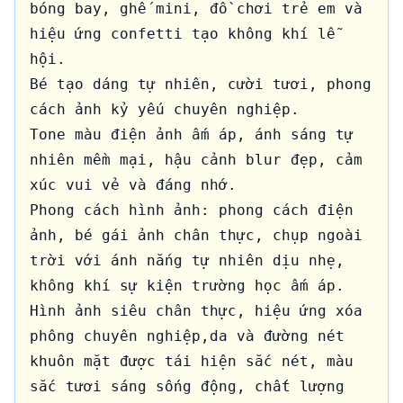
bóng bay, ghế mini, đồ chơi trẻ em và 
hiệu ứng confetti tạo không khí lễ 
hội.

Bé tạo dáng tự nhiên, cười tươi, phong 
cách ảnh kỷ yếu chuyên nghiệp.

Tone màu điện ảnh ấm áp, ánh sáng tự 
nhiên mềm mại, hậu cảnh blur đẹp, cảm 
xúc vui vẻ và đáng nhớ.

Phong cách hình ảnh: phong cách điện 
ảnh, bé gái ảnh chân thực, chụp ngoài 
trời với ánh nắng tự nhiên dịu nhẹ, 
không khí sự kiện trường học ấm áp. 
Hình ảnh siêu chân thực, hiệu ứng xóa 
phông chuyên nghiệp,da và đường nét 
khuôn mặt được tái hiện sắc nét, màu 
sắc tươi sáng sống động, chất lượng 