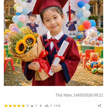
Thứ Năm, 14/05/2026 09:21
5
★
1
👨
1.116