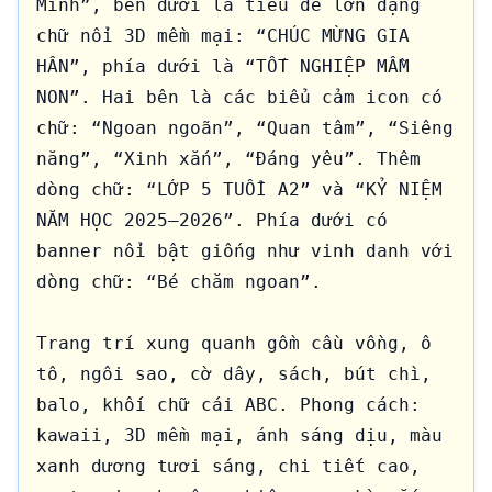
Minh”, bên dưới là tiêu đề lớn dạng 
chữ nổi 3D mềm mại: “CHÚC MỪNG GIA 
HÂN”, phía dưới là “TỐT NGHIỆP MẦM 
NON”. Hai bên là các biểu cảm icon có 
chữ: “Ngoan ngoãn”, “Quan tâm”, “Siêng 
năng”, “Xinh xắn”, “Đáng yêu”. Thêm 
dòng chữ: “LỚP 5 TUỔI A2” và “KỶ NIỆM 
NĂM HỌC 2025–2026”. Phía dưới có 
banner nổi bật giống như vinh danh với 
dòng chữ: “Bé chăm ngoan”.

Trang trí xung quanh gồm cầu vồng, ô 
tô, ngôi sao, cờ dây, sách, bút chì, 
balo, khối chữ cái ABC. Phong cách: 
kawaii, 3D mềm mại, ánh sáng dịu, màu 
xanh dương tươi sáng, chi tiết cao, 