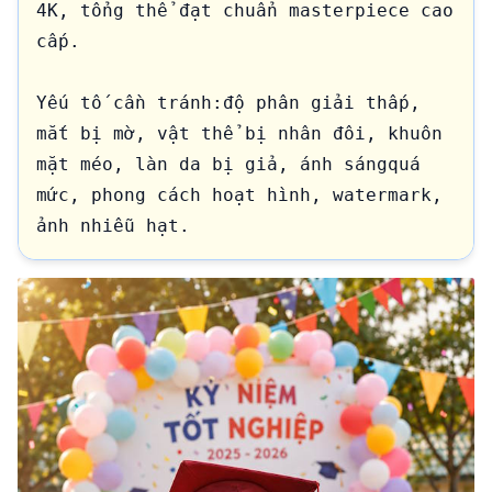
4K, tổng thể đạt chuẩn masterpiece cao 
cấp.

Yếu tố cần tránh:độ phân giải thấp, 
mắt bị mờ, vật thể bị nhân đôi, khuôn 
mặt méo, làn da bị giả, ánh sángquá 
mức, phong cách hoạt hình, watermark, 
ảnh nhiễu hạt.