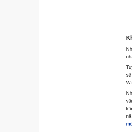
K
Nh
nh
Tu
sẽ
Wi
Nh
vấ
kh
nâ
mớ