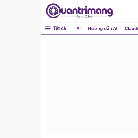
Tất cả
AI
Hướng dẫn AI
Claud