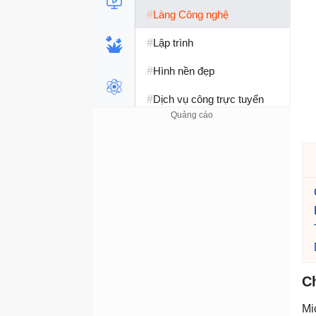
#
Làng Công nghệ
#
Lập trình
#
Hình nền đẹp
#
Dịch vụ công trực tuyến
#
Dịch vụ nhà mạng
#
Ví điện tử - Ngân hàng
#
Chụp ảnh - Quay phim
#
Raspberry Pi
#
Đồng hồ thông minh
#
Nền tảng Web
C
Mi