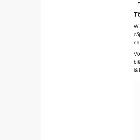
Tô
Wi
cấ
nh
Vớ
bi
là