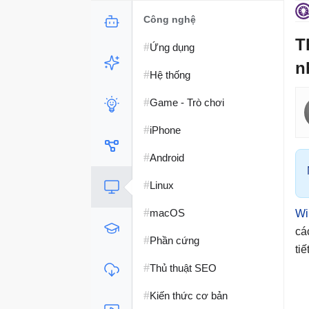
Công nghệ
T
#
Ứng dụng
n
#
Hệ thống
#
Game - Trò chơi
#
iPhone
#
Android
#
Linux
#
macOS
Wi
cá
#
Phần cứng
tiết
#
Thủ thuật SEO
#
Kiến thức cơ bản