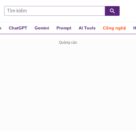
e
ChatGPT
Gemini
Prompt
AI Tools
Công nghệ
H