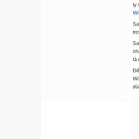
ty 
Wi
Sa
tr
Sa
nh
là
Để
Wi
dù