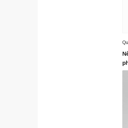
Qu
N
ph