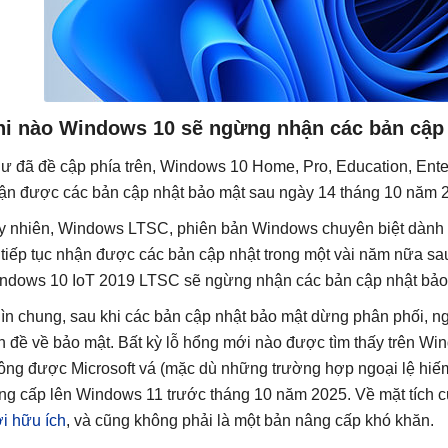
hi nào Windows 10 sẽ ngừng nhận các bản cập
ư đã đề cập phía trên, Windows 10 Home, Pro, Education, Enter
ận được các bản cập nhật bảo mật sau ngày 14 tháng 10 năm 
y nhiên, Windows LTSC, phiên bản Windows chuyên biệt dành c
 tiếp tục nhận được các bản cập nhật trong một vài năm nữa s
ndows 10 IoT 2019 LTSC sẽ ngừng nhận các bản cập nhật bảo 
ìn chung, sau khi các bản cập nhật bảo mật dừng phân phối, n
n đề về bảo mật. Bất kỳ lỗ hổng mới nào được tìm thấy trên Win
ông được Microsoft vá (mặc dù những trường hợp ngoại lệ hiếm g
ng cấp lên Windows 11 trước tháng 10 năm 2025. Về mặt tích 
i hữu ích
, và cũng không phải là một bản nâng cấp khó khăn.