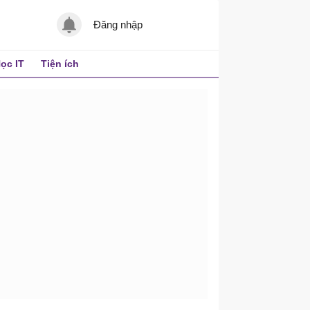
Đăng nhập
ọc IT
Tiện ích