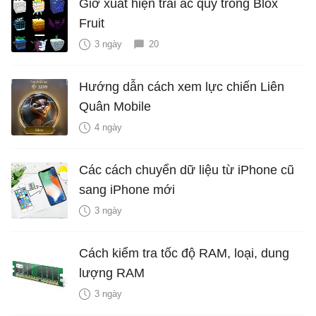
Giờ xuất hiện trái ác quỷ trong Blox
Fruit
3 ngày
20
Hướng dẫn cách xem lực chiến Liên
Quân Mobile
4 ngày
Các cách chuyển dữ liệu từ iPhone cũ
sang iPhone mới
3 ngày
Cách kiểm tra tốc độ RAM, loại, dung
lượng RAM
3 ngày