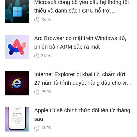
Microsoft công bố yêu cầu hệ thống tối
thiểu và danh sách CPU hỗ trợ
Windows 11 LTSC 2024
18/05
Arc Browser có mặt trên Windows 10,
phiên bản ARM sắp ra mắt
21/05
Internet Explorer bị khai tử, chấm dứt
27 năm là trình duyệt hàng đầu cho việc
tải trình duyệt khác
15/06
Apple ID sẽ chính thức đổi tên từ tháng
sau
18/05