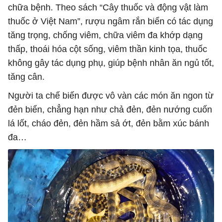
chữa bệnh. Theo sách “Cây thuốc và động vật làm
thuốc ở Việt Nam”, rượu ngâm rắn biển có tác dụng
tăng trọng, chống viêm, chữa viêm đa khớp dạng
thấp, thoái hóa cột sống, viêm thần kinh tọa, thuốc
không gây tác dụng phụ, giúp bệnh nhân ăn ngủ tốt,
tăng cân.
Người ta chế biến được vô vàn các món ăn ngon từ
đẻn biển, chẳng hạn như chả đẻn, đẻn nướng cuốn
lá lốt, cháo đẻn, đẻn hầm sả ớt, đẻn bằm xúc bánh
đa…