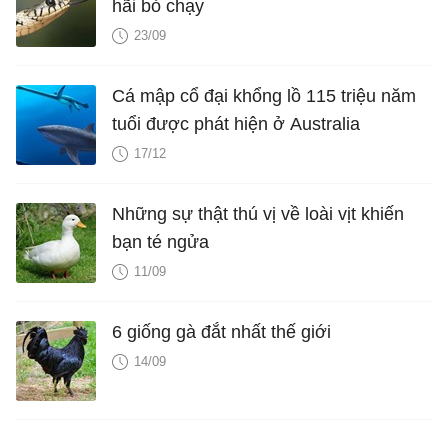
hãi bỏ chạy
23/09
Cá mập cổ đại khổng lồ 115 triệu năm
tuổi được phát hiện ở Australia
17/12
Những sự thật thú vị về loài vịt khiến
bạn té ngửa
11/09
6 giống gà đắt nhất thế giới
14/09