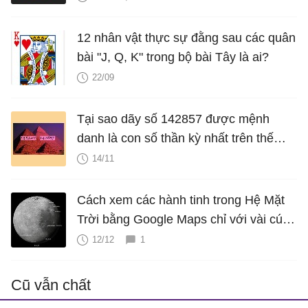
12 nhân vật thực sự đằng sau các quân
bài "J, Q, K" trong bộ bài Tây là ai?
22/09
Tại sao dãy số 142857 được mệnh
danh là con số thần kỳ nhất trên thế
giới?
14/11
Cách xem các hành tinh trong Hệ Mặt
Trời bằng Google Maps chỉ với vài cú
nhấp chuột
12/12
1
Cũ vẫn chất