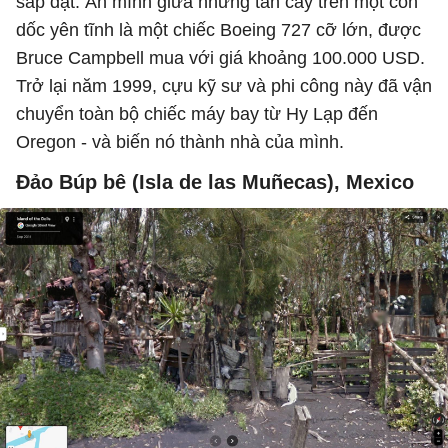
sắp đặt. Ẩn mình giữa những tán cây trên một con
dốc yên tĩnh là một chiếc Boeing 727 cỡ lớn, được
Bruce Campbell mua với giá khoảng 100.000 USD.
Trở lại năm 1999, cựu kỹ sư và phi công này đã vận
chuyển toàn bộ chiếc máy bay từ Hy Lạp đến
Oregon - và biến nó thành nhà của mình.
Đảo Búp bê (Isla de las Muñecas), Mexico