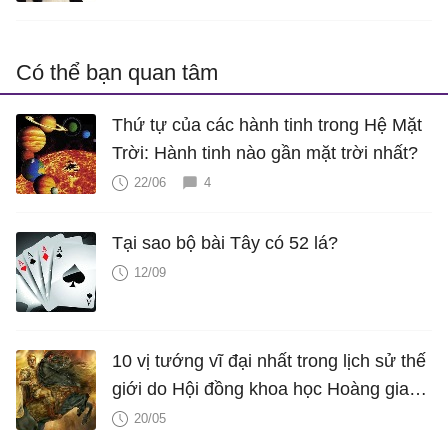
Có thể bạn quan tâm
Thứ tự của các hành tinh trong Hệ Mặt
Trời: Hành tinh nào gần mặt trời nhất?
22/06
4
Tại sao bộ bài Tây có 52 lá?
12/09
10 vị tướng vĩ đại nhất trong lịch sử thế
giới do Hội đồng khoa học Hoàng gia
Anh xét phong
20/05