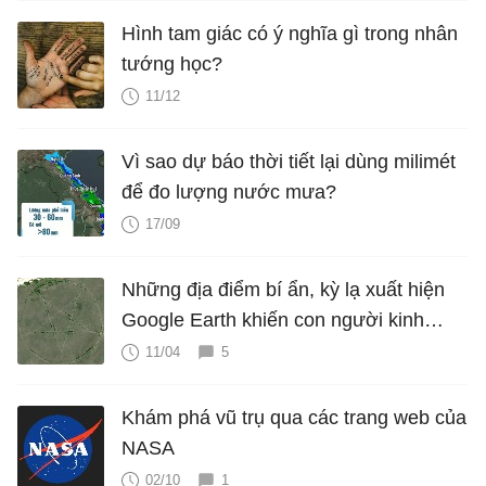
Hình tam giác có ý nghĩa gì trong nhân
tướng học?
11/12
Vì sao dự báo thời tiết lại dùng milimét
để đo lượng nước mưa?
17/09
Những địa điểm bí ẩn, kỳ lạ xuất hiện
Google Earth khiến con người kinh
ngạc
11/04
5
Khám phá vũ trụ qua các trang web của
NASA
02/10
1