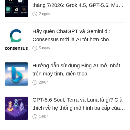
tháng 7/2026: Grok 4.5, GPT-5.6, Muse
Spark 1.1, Inkling và Kimi K3
2 ngày
Hãy quên ChatGPT và Gemini đi:
Consensus mới là AI tốt hơn cho
nghiên cứu!
5 ngày
Hướng dẫn sử dụng Bing AI mới nhất
trên máy tính, điện thoại
28/07
GPT-5.6 Soul, Terra và Luna là gì? Giải
thích về hệ thống mô hình ba cấp của
OpenAI
14/07