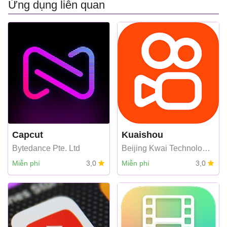
Ứng dụng liên quan
Capcut
Kuaishou
Bytedance Pte. Ltd
Beijing Kwai Technology
Co., Ltd
Miễn phí
3,0
Miễn phí
3,0