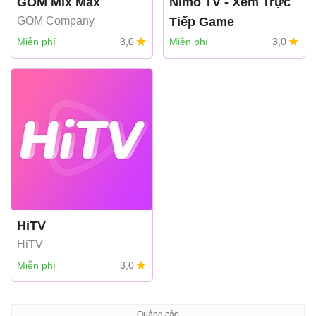
GOM Mix Max
Nimo TV - Xem Trực
GOM Company
Tiếp Game
HUYA PTE. LTD
Miễn phí
3,0
Miễn phí
3,0
HiTV
HiTV
Miễn phí
3,0