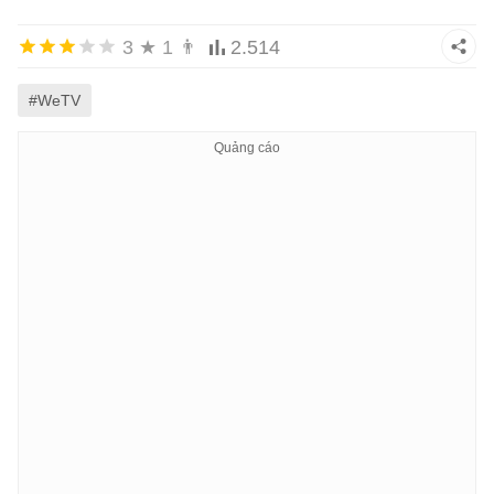
3
★
1
👨
2.514
#WeTV