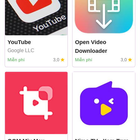
YouTube
Open Video
Google LLC
Downloader
Jelle Glebbeek
Miễn phí
3,0
Miễn phí
3,0