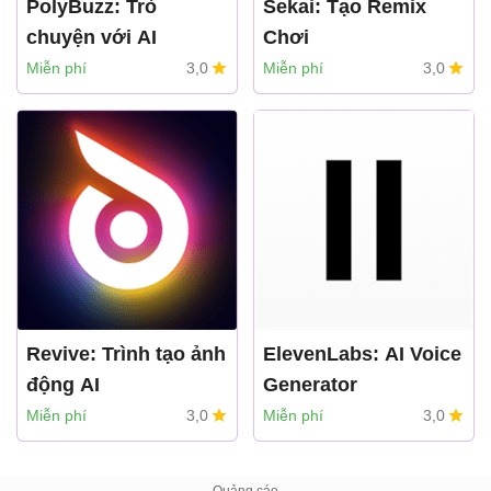
PolyBuzz: Trò
Sekai: Tạo Remix
chuyện với AI
Chơi
CLOUD WHALE
sekai
Miễn phí
3,0
Miễn phí
3,0
INTERACTIVE
TECHNOLOGY LLC
Revive: Trình tạo ảnh
ElevenLabs: AI Voice
động AI
Generator
REFACEAI LIMITED
Eleven Labs INC
Miễn phí
3,0
Miễn phí
3,0