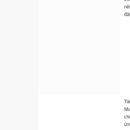
nê
đặt
Ti
Mu
ch
ứn