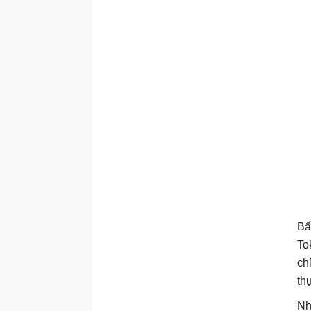
Bấ
To
ch
th
Nh