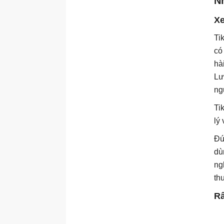
N
Xe
Ti
có
hà
Lư
ng
Ti
lý
Đú
dù
ng
th
Rấ