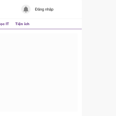
Đăng nhập
ọc IT
Tiện ích