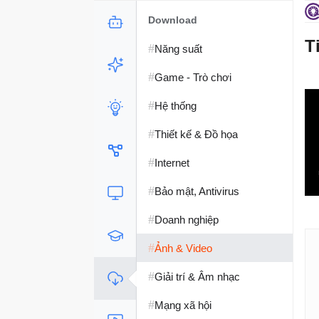
Download
T
#
Năng suất
#
Game - Trò chơi
#
Hệ thống
#
Thiết kế & Đồ họa
#
Internet
#
Bảo mật, Antivirus
#
Doanh nghiệp
#
Ảnh & Video
#
Giải trí & Âm nhạc
#
Mạng xã hội