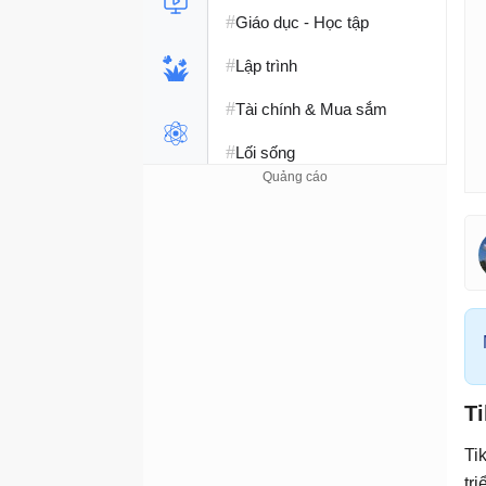
#
Giáo dục - Học tập
#
Lập trình
#
Tài chính & Mua sắm
#
Lối sống
Ti
Ti
tr