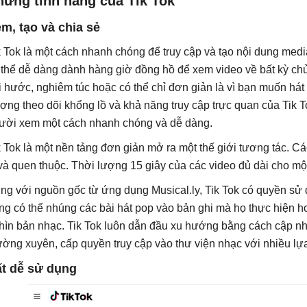
hững tính năng của Tik Tok
m, tạo và chia sẻ
k Tok là một cách nhanh chóng để truy cập và tạo nội dung med
 thể dễ dàng dành hàng giờ đồng hồ để xem video về bất kỳ ch
i hước, nghiêm túc hoặc có thể chỉ đơn giản là vì bạn muốn hát 
ợng theo dõi khổng lồ và khả năng truy cập trực quan của Tik 
ười xem một cách nhanh chóng và dễ dàng.
k Tok là một nền tảng đơn giản mở ra một thế giới tương tác. Cá
 và quen thuộc. Thời lượng 15 giây của các video đủ dài cho mộ
ng với nguồn gốc từ ứng dụng Musical.ly, Tik Tok có quyền sử 
ng có thể nhúng các bài hát pop vào bản ghi mà họ thực hiện
hìn bản nhạc. Tik Tok luôn dẫn đầu xu hướng bằng cách cập nh
ường xuyên, cấp quyền truy cập vào thư viện nhạc với nhiều lự
t dễ sử dụng