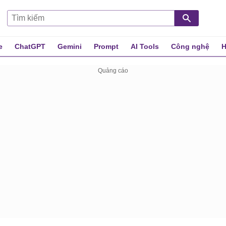
e
ChatGPT
Gemini
Prompt
AI Tools
Công nghệ
H