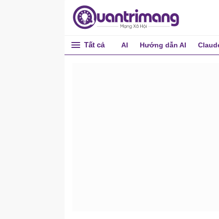
Tất cả
AI
Hướng dẫn AI
Claud