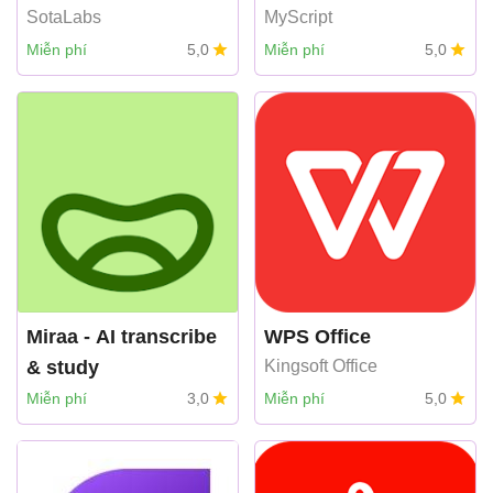
SotaLabs
MyScript
Miễn phí
5,0
Miễn phí
5,0
Miraa - AI transcribe
WPS Office
& study
Kingsoft Office
myoland
Miễn phí
3,0
Miễn phí
5,0