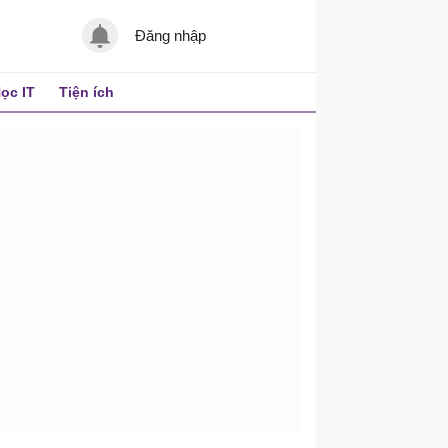
Đăng nhập
ọc IT
Tiện ích