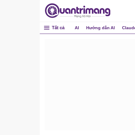
Tất cả
AI
Hướng dẫn AI
Claud