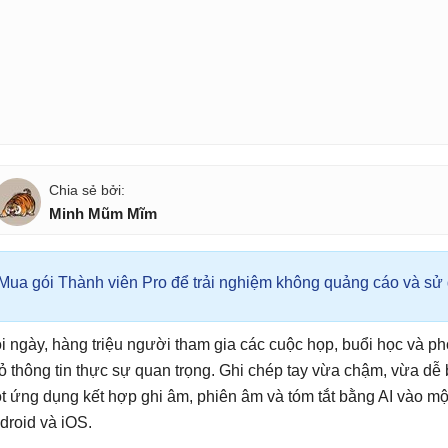
Minh Mũm Mĩm
Mua gói Thành viên Pro để trải nghiệm không quảng cáo và sử d
i ngày, hàng triệu người tham gia các cuộc họp, buổi học và p
ỏ thông tin thực sự quan trọng. Ghi chép tay vừa chậm, vừa dễ bỏ
t ứng dụng kết hợp ghi âm, phiên âm và tóm tắt bằng AI vào một
droid và iOS.