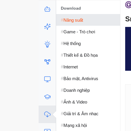
Download
S
#
Năng suất
#
Game - Trò chơi
#
Hệ thống
#
Thiết kế & Đồ họa
#
Internet
#
Bảo mật, Antivirus
#
Doanh nghiệp
#
Ảnh & Video
#
Giải trí & Âm nhạc
#
Mạng xã hội