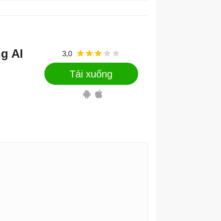
g AI
3,0
Tải xuống