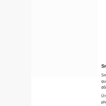
Sm
Sm
qu
đổ
Ứn
ph