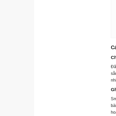
Cá
Ch
Đâ
sẵ
nh
Gh
Sm
bà
ho