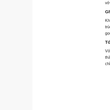
vớ
Gh
Kh
tr
gọ
Tó
Vớ
th
ch