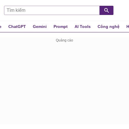
e
ChatGPT
Gemini
Prompt
AI Tools
Công nghệ
H