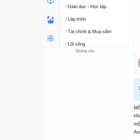
#
Giáo dục - Học tập
#
Lập trình
#
Tài chính & Mua sắm
#
Lối sống
Mỗ
nh
mộ
An