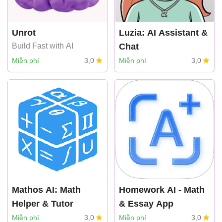
Unrot
Luzia: AI Assistant &
Build Fast with AI
Chat
FACTORIA ELCANO SL
Miễn phí
3,0
Miễn phí
3,0
Mathos AI: Math
Homework AI - Math
Helper & Tutor
& Essay App
Mathos AI
HubX
Miễn phí
3,0
Miễn phí
3,0