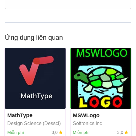
Ứng dụng liên quan
MathType
MSWLogo
Design Science (Dessci)
Softronics Inc
Miễn phí
3,0
Miễn phí
3,0