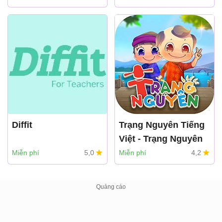
Diffit
Trạng Nguyên Tiếng
Việt - Trạng Nguyên
Toàn Tài
Miễn phí
5,0
Miễn phí
4,2
TNHH ĐT Giáo dục
TRẠNG NGUYÊN