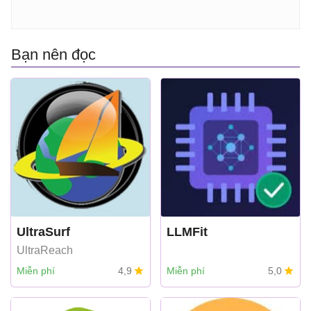
Bạn nên đọc
UltraSurf
LLMFit
UltraReach
Miễn phí
4,9
Miễn phí
5,0