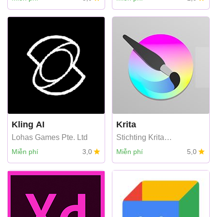
SHARE CO.,LIMITED
Kling AI
Krita
Lohas Games Pte. Ltd
Stichting Krita
Foundation
Miễn phí
3,0
Miễn phí
5,0