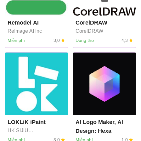
Remodel AI
CorelDRAW
ReImage AI Inc
CorelDRAW
Miễn phí
3,0
Dùng thử
4,3
LOKLiK iPaint
AI Logo Maker, AI
HK SIJIU
Design: Hexa
INTERNATIONAL
Superapp Labs
Miễn phí
3,0
Miễn phí
1,0