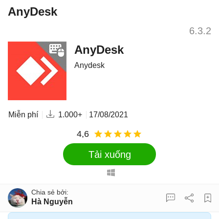
AnyDesk
6.3.2
AnyDesk
Anydesk
Miễn phí
1.000+
17/08/2021
4,6
Tải xuống
Hà Nguyễn