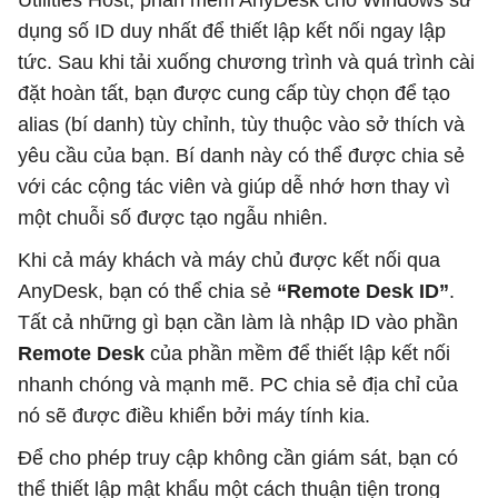
Utilities Host, phần mềm AnyDesk cho Windows sử
dụng số ID duy nhất để thiết lập kết nối ngay lập
tức. Sau khi tải xuống chương trình và quá trình cài
đặt hoàn tất, bạn được cung cấp tùy chọn để tạo
alias (bí danh) tùy chỉnh, tùy thuộc vào sở thích và
yêu cầu của bạn. Bí danh này có thể được chia sẻ
với các cộng tác viên và giúp dễ nhớ hơn thay vì
một chuỗi số được tạo ngẫu nhiên.
Khi cả máy khách và máy chủ được kết nối qua
AnyDesk, bạn có thể chia sẻ
“Remote Desk ID”
.
Tất cả những gì bạn cần làm là nhập ID vào phần
Remote Desk
của phần mềm để thiết lập kết nối
nhanh chóng và mạnh mẽ. PC chia sẻ địa chỉ của
nó sẽ được điều khiển bởi máy tính kia.
Để cho phép truy cập không cần giám sát, bạn có
thể thiết lập mật khẩu một cách thuận tiện trong