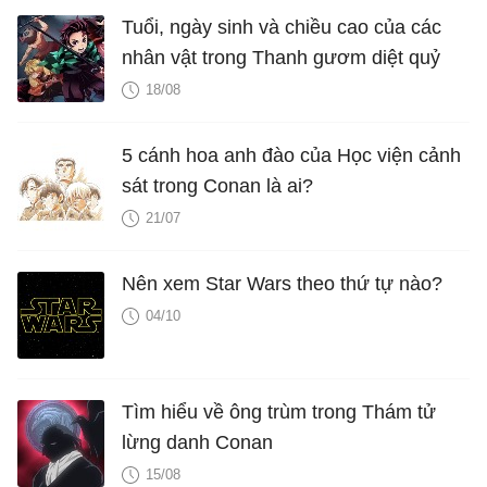
Tuổi, ngày sinh và chiều cao của các
nhân vật trong Thanh gươm diệt quỷ
18/08
5 cánh hoa anh đào của Học viện cảnh
sát trong Conan là ai?
21/07
Nên xem Star Wars theo thứ tự nào?
04/10
Tìm hiểu về ông trùm trong Thám tử
lừng danh Conan
15/08