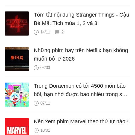
Tóm tắt nội dung Stranger Things - Cậu
Bé Mất Tích mùa 1, 2 và 3
14/11
2
Những phim hay trên Netflix bạn không
muốn bỏ lỡ 2026
06/03
Trong Doraemon có tới 4500 món bảo
bối, bạn nhớ được bao nhiêu trong số
đó?
07/11
Nên xem phim Marvel theo thứ tự nào?
10/01