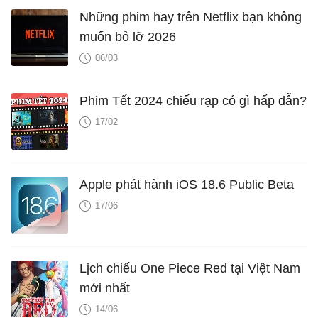
Những phim hay trên Netflix bạn không
muốn bỏ lỡ 2026
06/03
Phim Tết 2024 chiếu rạp có gì hấp dẫn?
17/02
Apple phát hành iOS 18.6 Public Beta
17/06
Lịch chiếu One Piece Red tại Việt Nam
mới nhất
14/06