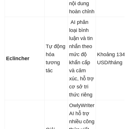
nội dung
hoàn chỉnh
AI phân
loại bình
luận và tin
Tự động
nhắn theo
hóa
mức độ
Khoảng 134
Eclincher
tương
khẩn cấp
USD/tháng
tác
và cảm
xúc, hỗ trợ
cơ sở tri
thức riêng
OwlyWriter
AI hỗ trợ
nhiều công