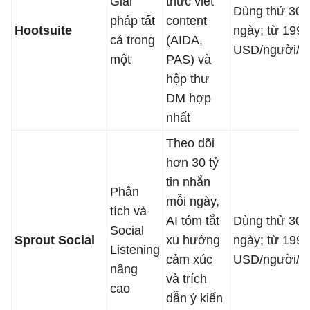
Giải
thức viết
Dùng thử 30
pháp tất
content
Hootsuite
ngày; từ 199
cả trong
(AIDA,
USD/người/t
một
PAS) và
hộp thư
DM hợp
nhất
Theo dõi
hơn 30 tỷ
tin nhắn
Phân
mỗi ngày,
tích và
AI tóm tắt
Dùng thử 30
Social
Sprout Social
xu hướng
ngày; từ 199
Listening
cảm xúc
USD/người/t
nâng
và trích
cao
dẫn ý kiến