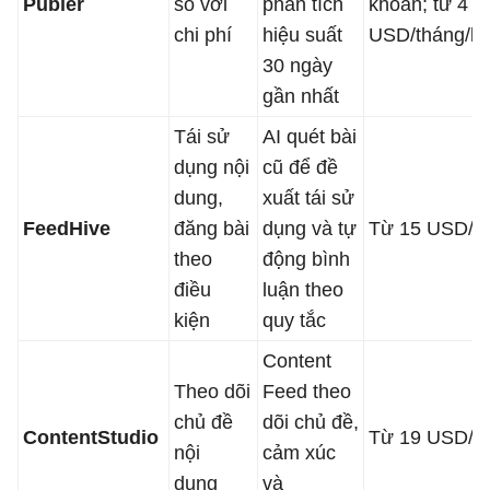
Publer
so với
phân tích
khoản; từ 4
chi phí
hiệu suất
USD/tháng/k
30 ngày
gần nhất
Tái sử
AI quét bài
dụng nội
cũ để đề
dung,
xuất tái sử
FeedHive
đăng bài
dụng và tự
Từ 15 USD/t
theo
động bình
điều
luận theo
kiện
quy tắc
Content
Theo dõi
Feed theo
chủ đề
dõi chủ đề,
ContentStudio
Từ 19 USD/t
nội
cảm xúc
dung
và