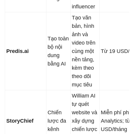
influencer
Tạo văn
bản, hình
ảnh và
Tạo toàn
video trên
bộ nội
Predis.ai
cùng một
Từ 19 USD/t
dung
nền tảng,
bằng AI
kèm theo
theo dõi
mục tiêu
William AI
tự quét
Chiến
website và
Miễn phí phầ
StoryChief
lược đa
xây dựng
Analytics; từ 
kênh
chiến lược
USD/tháng