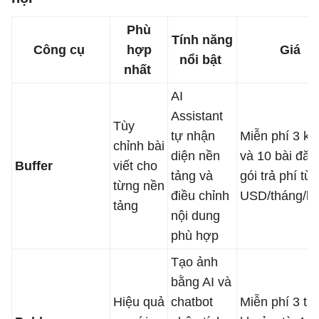
Phù
Tính năng
Công cụ
hợp
Giá
nổi bật
nhất
AI
Assistant
Tùy
tự nhận
Miễn phí 3 kê
chỉnh bài
diện nền
và 10 bài đăn
Buffer
viết cho
tảng và
gói trả phí từ 
từng nền
điều chỉnh
USD/tháng/k
tảng
nội dung
phù hợp
Tạo ảnh
bằng AI và
Hiệu quả
chatbot
Miễn phí 3 tài