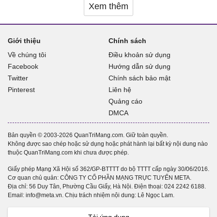
Xem thêm
Giới thiệu
Chính sách
Về chúng tôi
Điều khoản sử dụng
Facebook
Hướng dẫn sử dụng
Twitter
Chính sách bảo mật
Pinterest
Liên hệ
Quảng cáo
DMCA
Bản quyền © 2003-2026 QuanTriMang.com. Giữ toàn quyền.
Không được sao chép hoặc sử dụng hoặc phát hành lại bất kỳ nội dung nào
thuộc QuanTriMang.com khi chưa được phép.
Giấy phép Mạng Xã Hội số 362/GP-BTTTT do bộ TTTT cấp ngày 30/06/2016.
Cơ quan chủ quản: CÔNG TY CỔ PHẦN MẠNG TRỰC TUYẾN META.
Địa chỉ: 56 Duy Tân, Phường Cầu Giấy, Hà Nội. Điện thoại:
024 2242 6188
.
Email: info@meta.vn. Chịu trách nhiệm nội dung: Lê Ngọc Lam.