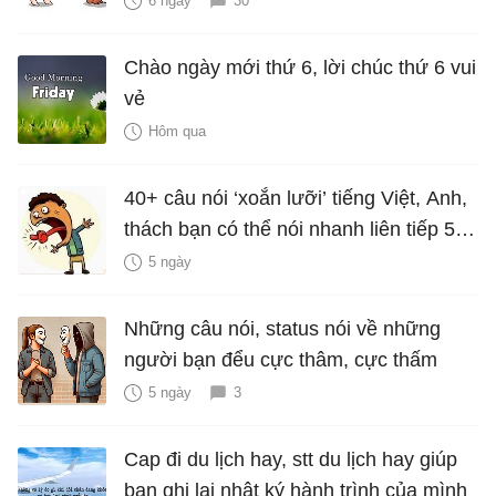
6 ngày
30
Chào ngày mới thứ 6, lời chúc thứ 6 vui
vẻ
Hôm qua
40+ câu nói ‘xoắn lưỡi’ tiếng Việt, Anh,
thách bạn có thể nói nhanh liên tiếp 5
lần mà vẫn trôi chảy
5 ngày
Những câu nói, status nói về những
người bạn đểu cực thâm, cực thấm
5 ngày
3
Cap đi du lịch hay, stt du lịch hay giúp
bạn ghi lại nhật ký hành trình của mình