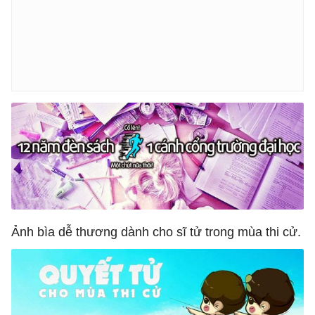
Ảnh bìa dễ thương dành cho sĩ tử trong mùa thi cử.