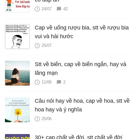
24/07
42
Cap về uống rượu bia, stt về rượu bia
vui và hài hước
25/07
Stt về biển, cap về biển ngắn, hay và
lãng mạn
11/06
2
Câu nói hay về hoa, cap về hoa, stt về
hoa hay và ý nghĩa
25/06
30+ cap chất về đời, stt chất về đời