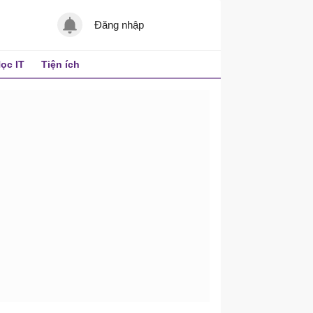
Đăng nhập
ọc IT
Tiện ích