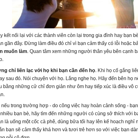
y kết nối lại với các thành viên còn lại trong gia đình hay bạn b
an gần đây. Đừng làm điều đó chỉ vì bạn cảm thấy có lỗi hoặc b
n muốn làm
. Quan tâm xem những người thân yêu bên cạnh bạ
o.
ng chỉ liên lạc với họ khi bạn cần đến họ
. Khi họ cố gắng li
ay sau đó. Nói chuyện với họ. Lắng nghe họ. Hãy đến bên họ nế
u bằng những cử chỉ đơn giản như ôm hay tiếp xúc là điều vô 
ân.
 nếu trong trường hợp - do công việc hay hoàn cảnh sống - bạ
 nhiều bạn bè, hãy tìm đến những người có cùng sở thích với b
ản là uống một cốc cà phê, dùng bữa tối hay lên kế hoạch nghỉ
ắn bạn sẽ cảm thấy khá hơn và tươi trẻ hơn so với việc bạn d
ong nỗi cô đơn.