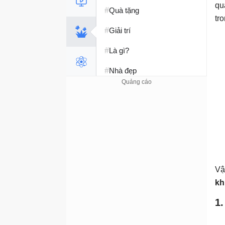
qu
#
Quà tặng
tr
#
Giải trí
#
Là gì?
#
Nhà đẹp
#
Tết 2026
#
Kỹ năng sống
Vậ
kh
1