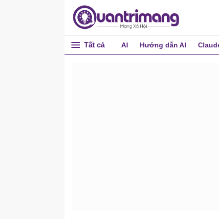
Tất cả
AI
Hướng dẫn AI
Claud