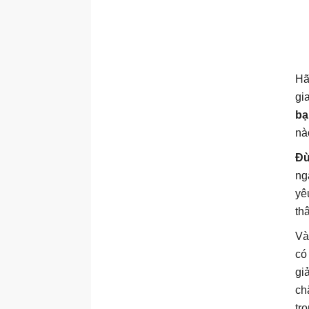
Hã
gi
bạ
nà
Đừ
ng
yê
th
Và
có
gi
ch
tr