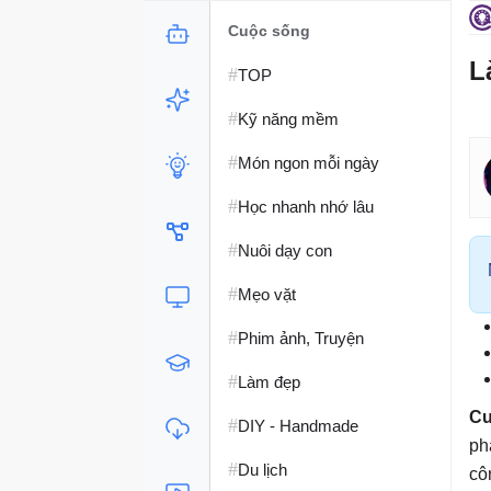
Cuộc sống
L
#
TOP
#
Kỹ năng mềm
#
Món ngon mỗi ngày
#
Học nhanh nhớ lâu
#
Nuôi dạy con
#
Mẹo vặt
#
Phim ảnh, Truyện
#
Làm đẹp
Cu
#
DIY - Handmade
ph
#
Du lịch
cô