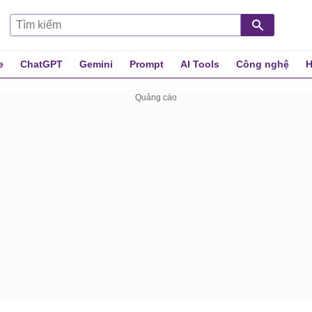
e
ChatGPT
Gemini
Prompt
AI Tools
Công nghệ
H