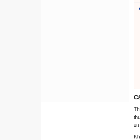
C
Th
th
xu
Kh