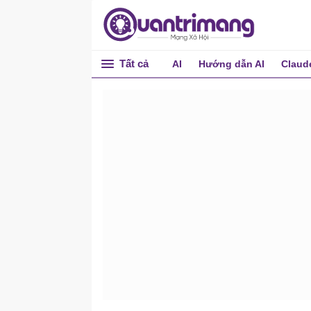
Tất cả
AI
Hướng dẫn AI
Claud