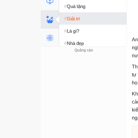
#
Quà tặng
#
Giải trí
#
Là gì?
An
#
Nhà đẹp
ng
#
Tết 2026
nư
Th
#
Kỹ năng sống
tự
họ
Kh
cá
ki
ng