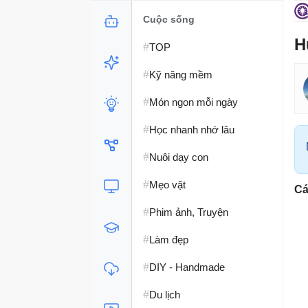
Cuộc sống
H
#
TOP
#
Kỹ năng mềm
#
Món ngon mỗi ngày
#
Học nhanh nhớ lâu
#
Nuôi dạy con
#
Mẹo vặt
Cá
#
Phim ảnh, Truyện
#
Làm đẹp
#
DIY - Handmade
#
Du lịch