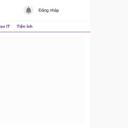
Đăng nhập
ọc IT
Tiện ích