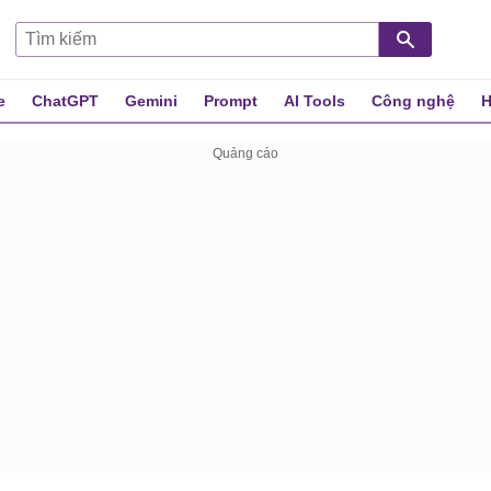
e
ChatGPT
Gemini
Prompt
AI Tools
Công nghệ
H