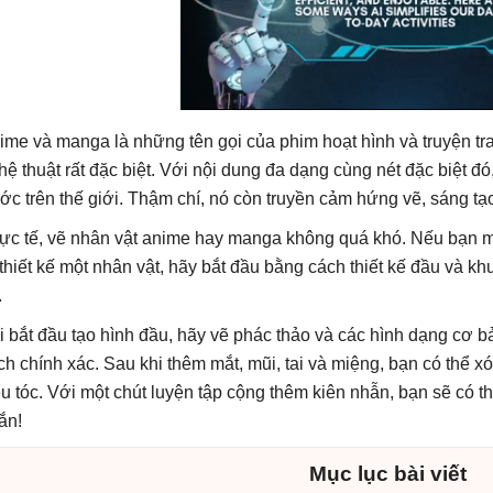
ime và manga là những tên gọi của phim hoạt hình và truyện t
hệ thuật rất đặc biệt. Với nội dung đa dạng cùng nét đặc biệt đ
ớc trên thế giới. Thậm chí, nó còn truyền cảm hứng vẽ, sáng tạ
ực tế, vẽ nhân vật anime hay manga không quá khó. Nếu bạn m
 thiết kế một nhân vật, hãy bắt đầu bằng cách thiết kế đầu và k
.
i bắt đầu tạo hình đầu, hãy vẽ phác thảo và các hình dạng cơ 
ch chính xác. Sau khi thêm mắt, mũi, tai và miệng, bạn có thể
ểu tóc. Với một chút luyện tập cộng thêm kiên nhẫn, bạn sẽ có th
ắn!
Mục lục bài viết