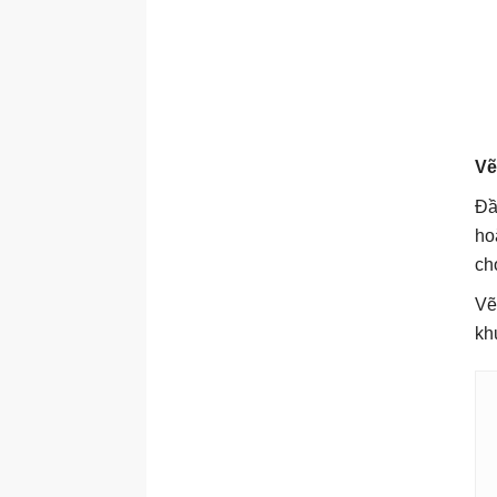
Vẽ
Đầu
ho
cho
Vẽ
kh