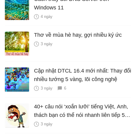
Windows 11
4 ngày
Thơ về mùa hè hay, gợi nhiều ký ức
3 ngày
Cập nhật DTCL 16.4 mới nhất: Thay đổi
nhiều tướng 5 vàng, lõi công nghệ
3 ngày
6
40+ câu nói ‘xoắn lưỡi’ tiếng Việt, Anh,
thách bạn có thể nói nhanh liên tiếp 5
lần mà vẫn trôi chảy
3 ngày