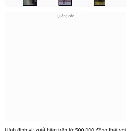
Hình định vị: xuất hiện trên tờ 500.000 đồng thật với