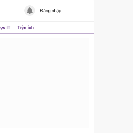
Đăng nhập
ọc IT
Tiện ích