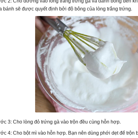
ớc 2: Cho đường vào lòng trắng trứng gà và đánh bông đến kh
a bánh sẽ được quyết định bởi độ bông của lòng trắng trứng.
ớc 3: Cho lòng đỏ trứng gà vào trộn đều cùng hỗn hợp.
ớc 4: Cho bột mì vào hỗn hợp. Bạn nên dùng phới dẹt để trộn bột