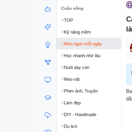
Cuộc sống
C
#
TOP
l
#
Kỹ năng mềm
#
Món ngon mỗi ngày
#
Học nhanh nhớ lâu
#
Nuôi dạy con
#
Mẹo vặt
#
Phim ảnh, Truyện
Bạ
dẫ
#
Làm đẹp
#
DIY - Handmade
#
Du lịch