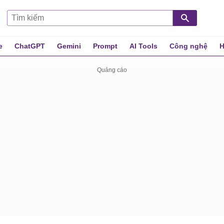
e
ChatGPT
Gemini
Prompt
AI Tools
Công nghệ
H