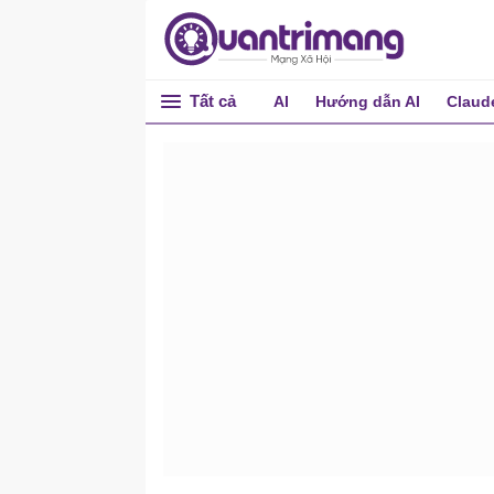
Tất cả
AI
Hướng dẫn AI
Claud