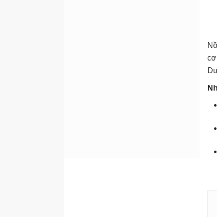
Nồ
cơ
Dư
Nh