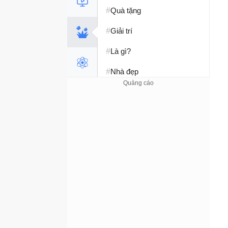
#
Quà tặng
#
Giải trí
#
Là gì?
#
Nhà đẹp
#
Tết 2026
#
Kỹ năng sống