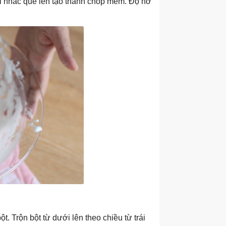
i nhấc que lên tạo thành chóp mềm. Độ nở
. Trộn bột từ dưới lên theo chiều từ trái