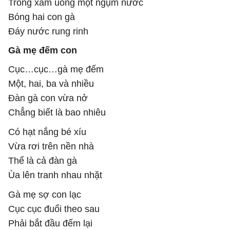
Trống xám uống một ngụm nước
Bóng hai con gà
Đáy nước rung rinh
Gà mẹ đếm con
Cục…cục…gà mẹ đếm
Một, hai, ba và nhiều
Đàn gà con vừa nở
Chẳng biết là bao nhiêu
Có hạt nắng bé xíu
Vừa rơi trên nền nhà
Thế là cả đàn gà
Ùa lên tranh nhau nhặt
Gà mẹ sợ con lạc
Cục cục đuổi theo sau
Phải bắt đầu đếm lại