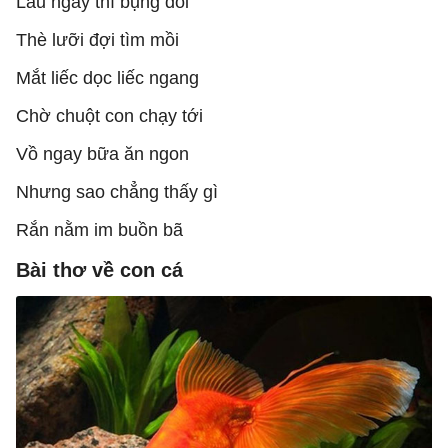
Lâu ngày thì bụng đói
Thè lưỡi đợi tìm mồi
Mắt liếc dọc liếc ngang
Chờ chuột con chạy tới
Vồ ngay bữa ăn ngon
Nhưng sao chẳng thấy gì
Rắn nằm im buồn bã
Bài thơ về con cá