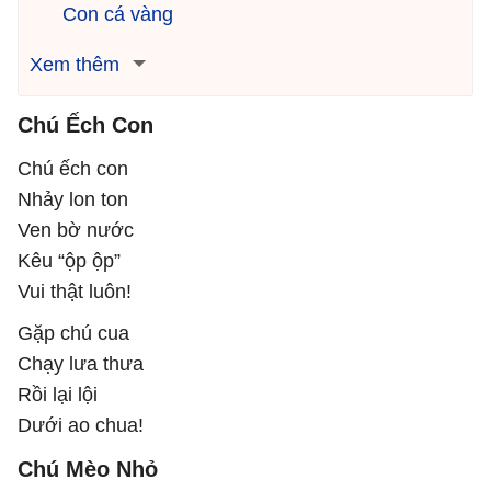
Con cá vàng
Xem thêm
Chú Ếch Con
Chú ếch con
Nhảy lon ton
Ven bờ nước
Kêu “ộp ộp”
Vui thật luôn!
Gặp chú cua
Chạy lưa thưa
Rồi lại lội
Dưới ao chua!
Chú Mèo Nhỏ