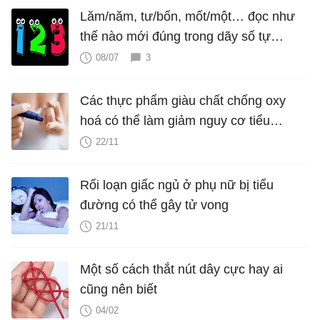
Lăm/năm, tư/bốn, mốt/một… đọc như
thế nào mới đúng trong dãy số tự
nhiên?
08/07
3
Các thực phẩm giàu chất chống oxy
hoá có thể làm giảm nguy cơ tiểu
đường loại 2
22/11
Rối loạn giấc ngủ ở phụ nữ bị tiểu
đường có thể gây tử vong
21/11
Một số cách thắt nút dây cực hay ai
cũng nên biết
04/02