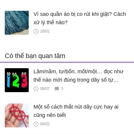
Vì sao quần áo bị co rút khi giặt? Cách
xử lý thế nào?
18/01
Có thể bạn quan tâm
Lăm/năm, tư/bốn, mốt/một… đọc như
thế nào mới đúng trong dãy số tự
nhiên?
08/07
3
Một số cách thắt nút dây cực hay ai
cũng nên biết
04/02