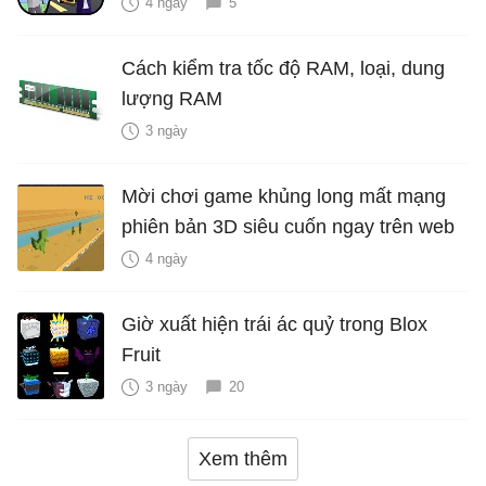
4 ngày
5
Cách kiểm tra tốc độ RAM, loại, dung
lượng RAM
3 ngày
Mời chơi game khủng long mất mạng
phiên bản 3D siêu cuốn ngay trên web
4 ngày
Giờ xuất hiện trái ác quỷ trong Blox
Fruit
3 ngày
20
Xem thêm