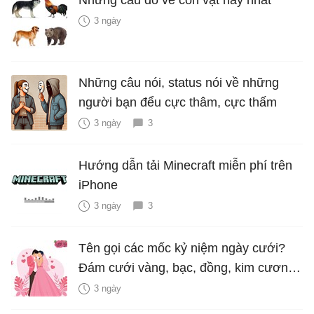
3 ngày
Những câu nói, status nói về những
người bạn đểu cực thâm, cực thấm
3 ngày
3
Hướng dẫn tải Minecraft miễn phí trên
iPhone
3 ngày
3
Tên gọi các mốc kỷ niệm ngày cưới?
Đám cưới vàng, bạc, đồng, kim cương
là bao nhiêu năm?
3 ngày