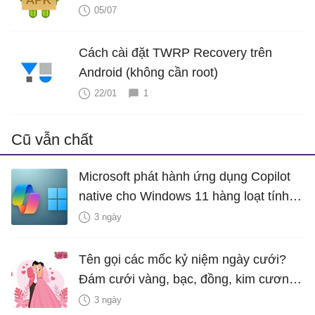
05/07
Cách cài đặt TWRP Recovery trên
Android (không cần root)
22/01
1
Cũ vẫn chất
Microsoft phát hành ứng dụng Copilot
native cho Windows 11 hàng loạt tính
năng mới Hữu Ích
3 ngày
Tên gọi các mốc kỷ niệm ngày cưới?
Đám cưới vàng, bạc, đồng, kim cương
là bao nhiêu năm?
3 ngày