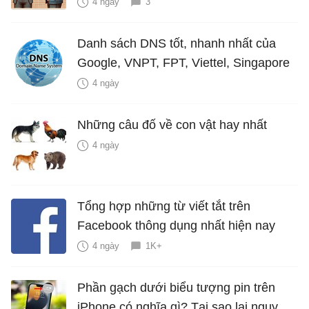
4 ngày
3
Danh sách DNS tốt, nhanh nhất của
Google, VNPT, FPT, Viettel, Singapore
4 ngày
Những câu đố về con vật hay nhất
4 ngày
Tổng hợp những từ viết tắt trên
Facebook thông dụng nhất hiện nay
4 ngày
1K+
Phần gạch dưới biểu tượng pin trên
iPhone có nghĩa gì? Tại sao lại nguy