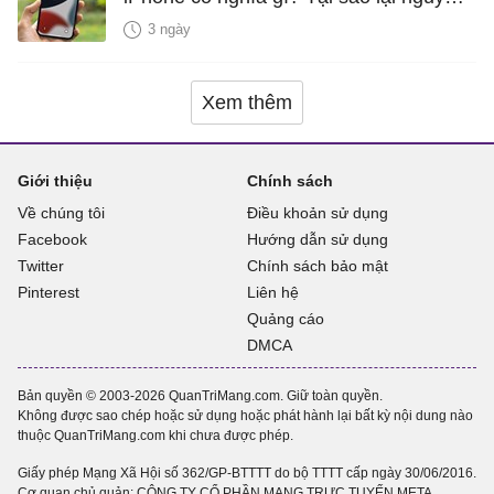
hiểm?
3 ngày
Xem thêm
Giới thiệu
Chính sách
Về chúng tôi
Điều khoản sử dụng
Facebook
Hướng dẫn sử dụng
Twitter
Chính sách bảo mật
Pinterest
Liên hệ
Quảng cáo
DMCA
Bản quyền © 2003-2026 QuanTriMang.com. Giữ toàn quyền.
Không được sao chép hoặc sử dụng hoặc phát hành lại bất kỳ nội dung nào
thuộc QuanTriMang.com khi chưa được phép.
Giấy phép Mạng Xã Hội số 362/GP-BTTTT do bộ TTTT cấp ngày 30/06/2016.
Cơ quan chủ quản: CÔNG TY CỔ PHẦN MẠNG TRỰC TUYẾN META.