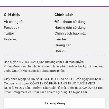
Giới thiệu
Chính sách
Về chúng tôi
Điều khoản sử dụng
Facebook
Hướng dẫn sử dụng
Twitter
Chính sách bảo mật
Pinterest
Liên hệ
Quảng cáo
DMCA
Bản quyền © 2003-2026 QuanTriMang.com. Giữ toàn quyền.
Không được sao chép hoặc sử dụng hoặc phát hành lại bất kỳ nội dung nào
thuộc QuanTriMang.com khi chưa được phép.
Giấy phép Mạng Xã Hội số 362/GP-BTTTT do bộ TTTT cấp ngày 30/06/2016.
Cơ quan chủ quản: CÔNG TY CỔ PHẦN MẠNG TRỰC TUYẾN META.
Địa chỉ: 56 Duy Tân, Phường Cầu Giấy, Hà Nội. Điện thoại:
024 2242 6188
.
Email: info@meta.vn. Chịu trách nhiệm nội dung: Lê Ngọc Lam.
Tải ứng dụng