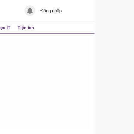
Đăng nhập
ọc IT
Tiện ích