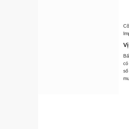
Cô
Im
V
Bấ
có
số
mu