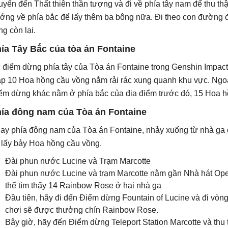
uyển đến Thất thiên thần tượng và đi về phía tây nam để thu th
ớng về phía bắc để lấy thêm ba bông nữa. Đi theo con đường đ
ng còn lại.
ía Tây Bắc của tòa án Fontaine
 điểm dừng phía tây của Tòa án Fontaine trong Genshin Impact, 
ập 10 Hoa hồng cầu vồng nằm rải rác xung quanh khu vực. Ngoà
ểm dừng khác nằm ở phía bắc của địa điểm trước đó, 15 Hoa h
ía đông nam của Tòa án Fontaine
ay phía đông nam của Tòa án Fontaine, nhảy xuống từ nhà ga 
 lấy bảy Hoa hồng cầu vồng.
Đài phun nước Lucine và Trạm Marcotte
Đài phun nước Lucine và trạm Marcotte nằm gần Nhà hát Ope
thể tìm thấy 14 Rainbow Rose ở hai nhà ga
Đầu tiên, hãy đi đến Điểm dừng Fountain of Lucine và đi vòn
chơi sẽ được thưởng chín Rainbow Rose.
Bây giờ, hãy đến Điểm dừng Teleport Station Marcotte và t