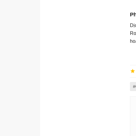
Ph
Dị
Ro
ho
#