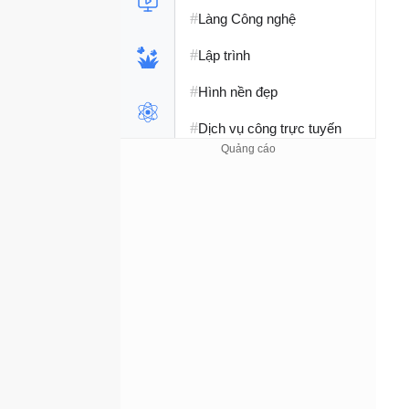
#
Làng Công nghệ
#
Lập trình
#
Hình nền đẹp
#
Dịch vụ công trực tuyến
#
Dịch vụ nhà mạng
#
Ví điện tử - Ngân hàng
#
Chụp ảnh - Quay phim
#
Raspberry Pi
#
Đồng hồ thông minh
#
Nền tảng Web