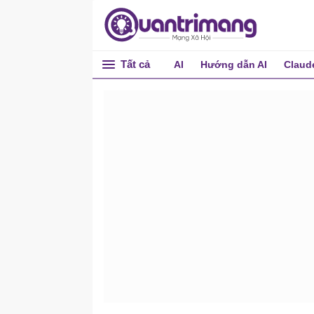
Tất cả
AI
Hướng dẫn AI
Claud