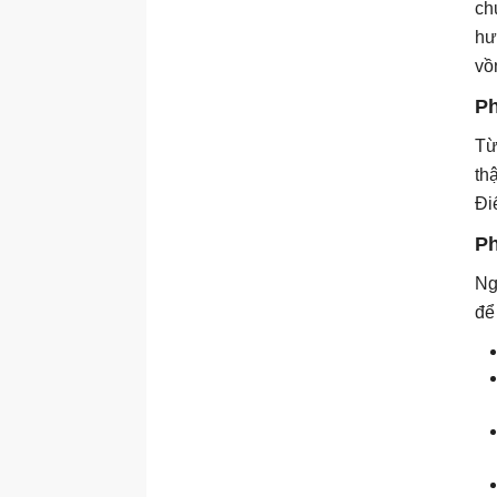
ch
hư
vồ
Ph
Từ
th
Đi
Ph
Ng
để