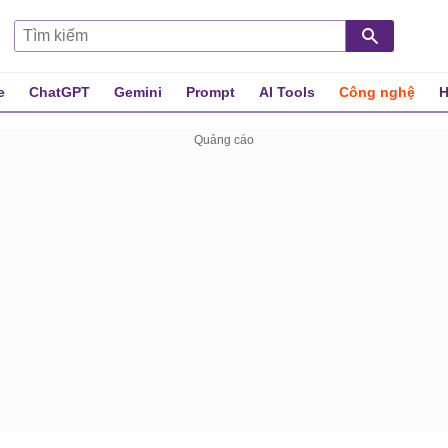
e
ChatGPT
Gemini
Prompt
AI Tools
Công nghệ
H