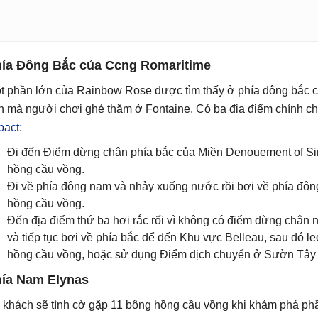
ía Đông Bắc của Ccng Romaritime
t phần lớn của Rainbow Rose được tìm thấy ở phía đông bắc c
ên mà người chơi ghé thăm ở Fontaine. Có ba địa điểm chính c
pact
:
Đi đến Điểm dừng chân phía bắc của Miền Denouement of Sin
hồng cầu vồng.
Đi về phía đông nam và nhảy xuống nước rồi bơi về phía đô
hồng cầu vồng.
Đến địa điểm thứ ba hơi rắc rối vì không có điểm dừng chân 
và tiếp tục bơi về phía bắc để đến Khu vực Belleau, sau đó l
hồng cầu vồng, hoặc sử dụng Điểm dịch chuyển ở Sườn Tây 
ía Nam Elynas
 khách sẽ tình cờ gặp 11 bông hồng cầu vồng khi khám phá phầ