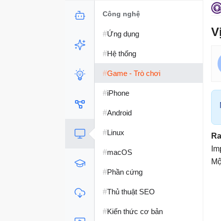
Công nghệ
V
#
Ứng dụng
#
Hệ thống
#
Game - Trò chơi
#
iPhone
#
Android
#
Linux
Ra
Im
#
macOS
Mộ
#
Phần cứng
#
Thủ thuật SEO
#
Kiến thức cơ bản