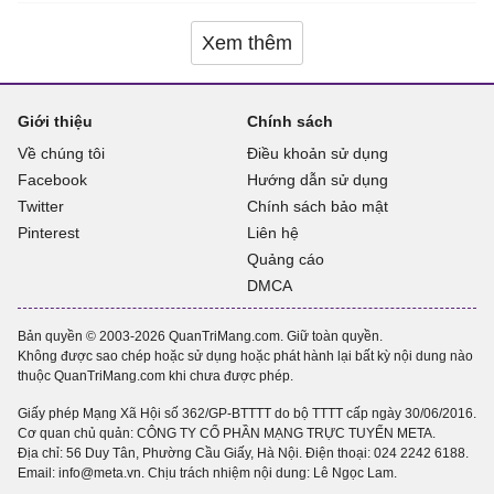
Xem thêm
Giới thiệu
Chính sách
Về chúng tôi
Điều khoản sử dụng
Facebook
Hướng dẫn sử dụng
Twitter
Chính sách bảo mật
Pinterest
Liên hệ
Quảng cáo
DMCA
Bản quyền © 2003-2026 QuanTriMang.com. Giữ toàn quyền.
Không được sao chép hoặc sử dụng hoặc phát hành lại bất kỳ nội dung nào
thuộc QuanTriMang.com khi chưa được phép.
Giấy phép Mạng Xã Hội số 362/GP-BTTTT do bộ TTTT cấp ngày 30/06/2016.
Cơ quan chủ quản: CÔNG TY CỔ PHẦN MẠNG TRỰC TUYẾN META.
Địa chỉ: 56 Duy Tân, Phường Cầu Giấy, Hà Nội. Điện thoại:
024 2242 6188
.
Email: info@meta.vn. Chịu trách nhiệm nội dung: Lê Ngọc Lam.