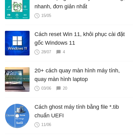
nhanh, đơn giản nhất
15/05
Cách reset Win 11, khôi phục cài đặt
gốc Windows 11
28/07
4
20+ cách quay màn hình máy tính,
quay màn hình laptop
03/06
20
Cách ghost máy tính bằng file *.tib
chuẩn UEFI
11/06