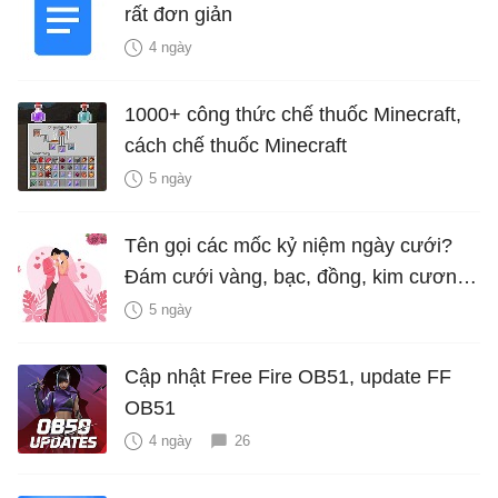
rất đơn giản
4 ngày
1000+ công thức chế thuốc Minecraft,
cách chế thuốc Minecraft
5 ngày
Tên gọi các mốc kỷ niệm ngày cưới?
Đám cưới vàng, bạc, đồng, kim cương
là bao nhiêu năm?
5 ngày
Cập nhật Free Fire OB51, update FF
OB51
4 ngày
26