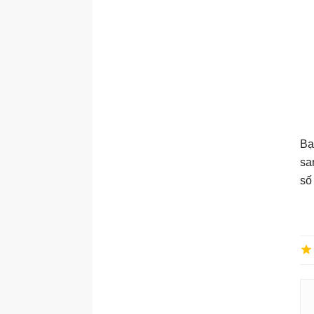
Bạ
sa
số