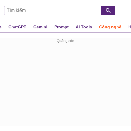
e
ChatGPT
Gemini
Prompt
AI Tools
Công nghệ
H