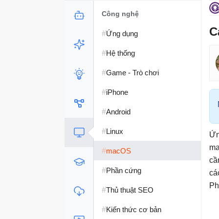
Công nghệ
C
#
Ứng dụng
#
Hệ thống
#
Game - Trò chơi
#
iPhone
#
Android
#
Linux
Ứn
ma
#
macOS
cầ
#
Phần cứng
cá
Ph
#
Thủ thuật SEO
#
Kiến thức cơ bản