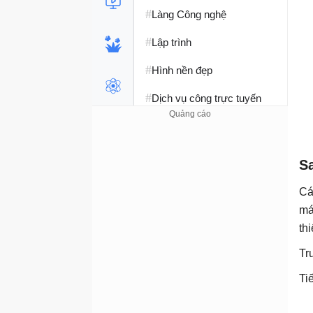
#
Làng Công nghệ
#
Lập trình
#
Hình nền đẹp
#
Dịch vụ công trực tuyến
#
Dịch vụ nhà mạng
#
Ví điện tử - Ngân hàng
S
#
Chụp ảnh - Quay phim
Cá
#
Raspberry Pi
má
th
#
Đồng hồ thông minh
Tr
#
Nền tảng Web
Ti