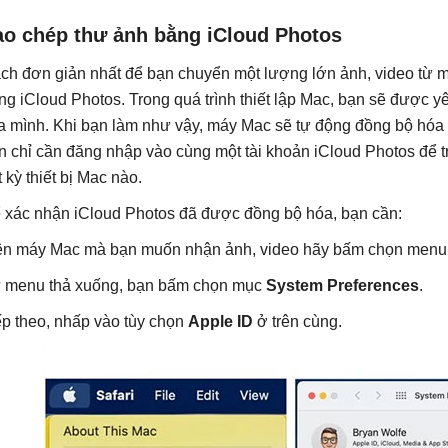
ao chép thư ảnh bằng iCloud Photos
ch đơn giản nhất để bạn chuyển một lượng lớn ảnh, video từ 
ng iCloud Photos. Trong quá trình thiết lập Mac, bạn sẽ được y
a mình. Khi bạn làm như vậy, máy Mac sẽ tự động đồng bộ hóa v
n chỉ cần đăng nhập vào cùng một tài khoản iCloud Photos để tr
t kỳ thiết bị Mac nào.
 xác nhận iCloud Photos đã được đồng bộ hóa, bạn cần:
ên máy Mac mà bạn muốn nhận ảnh, video hãy bấm chọn men
 menu thả xuống, bạn bấm chọn mục
System Preferences
.
ếp theo, nhấp vào tùy chọn
Apple ID
ở trên cùng.