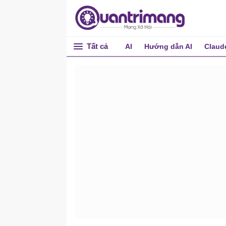
Tất cả
AI
Hướng dẫn AI
Claud