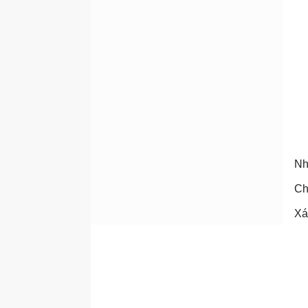
Nh
C
Xá