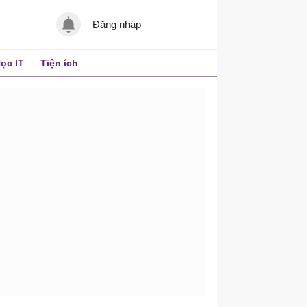
Đăng nhập
ọc IT
Tiện ích