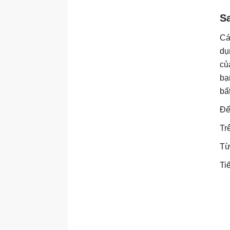
S
Cá
dụ
củ
bạ
bấ
Để
Tr
Từ
Ti