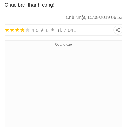
Chúc bạn thành công!
Chủ Nhật, 15/09/2019 06:53
4,5
★
6
👨
7.041