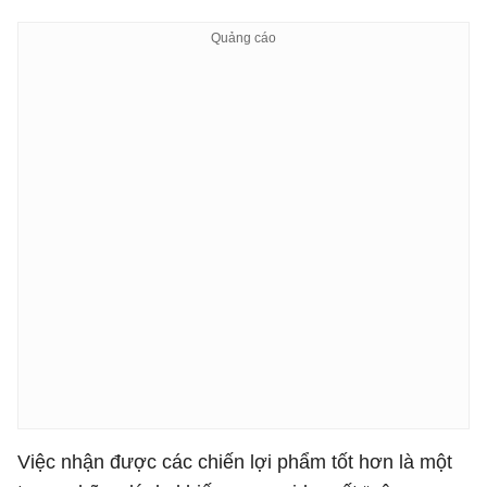
Việc nhận được các chiến lợi phẩm tốt hơn là một