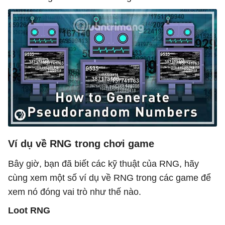
Ví dụ về RNG trong chơi game
Bây giờ, bạn đã biết các kỹ thuật của RNG, hãy
cùng xem một số ví dụ về RNG trong các game để
xem nó đóng vai trò như thế nào.
Loot RNG