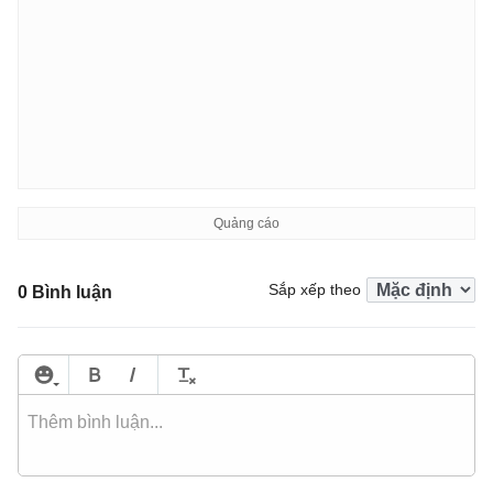
Sắp xếp theo
0 Bình luận