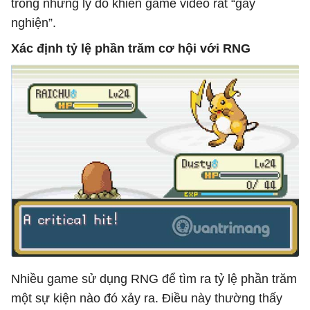
trong những lý do khiến game video rất “gây
nghiện”.
Xác định tỷ lệ phần trăm cơ hội với RNG
Nhiều game sử dụng RNG để tìm ra tỷ lệ phần trăm
một sự kiện nào đó xảy ra. Điều này thường thấy