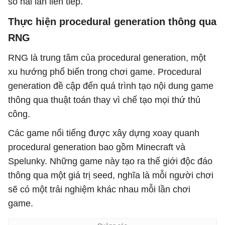
số hai lần liên tiếp.
Thực hiện procedural generation thông qua
RNG
RNG là trung tâm của procedural generation, một
xu hướng phổ biến trong chơi game. Procedural
generation đề cập đến quá trình tạo nội dung game
thông qua thuật toán thay vì chế tạo mọi thứ thủ
công.
Các game nổi tiếng được xây dựng xoay quanh
procedural generation bao gồm Minecraft và
Spelunky. Những game này tạo ra thế giới độc đáo
thông qua một giá trị seed, nghĩa là mỗi người chơi
sẽ có một trải nghiệm khác nhau mỗi lần chơi
game.