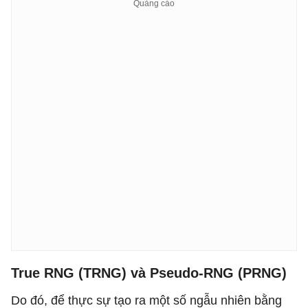
True RNG (TRNG) và Pseudo-RNG (PRNG)
Do đó, để thực sự tạo ra một số ngẫu nhiên bằng