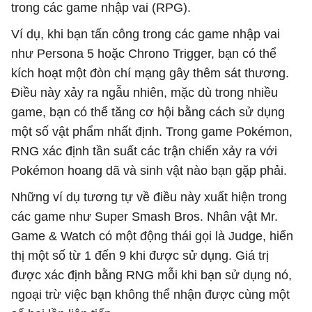
trong các game nhập vai (RPG).
Ví dụ, khi bạn tấn công trong các game nhập vai
như Persona 5 hoặc Chrono Trigger, bạn có thể
kích hoạt một đòn chí mạng gây thêm sát thương.
Điều này xảy ra ngẫu nhiên, mặc dù trong nhiều
game, bạn có thể tăng cơ hội bằng cách sử dụng
một số vật phẩm nhất định. Trong game Pokémon,
RNG xác định tần suất các trận chiến xảy ra với
Pokémon hoang dã và sinh vật nào bạn gặp phải.
Những ví dụ tương tự về điều này xuất hiện trong
các game như Super Smash Bros. Nhân vật Mr.
Game & Watch có một động thái gọi là Judge, hiển
thị một số từ 1 đến 9 khi được sử dụng. Giá trị
được xác định bằng RNG mỗi khi bạn sử dụng nó,
ngoại trừ việc bạn không thể nhận được cùng một