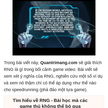
Trong bài viết này,
Quantrimang.com
sẽ giải thích
RNG là gì trong bối cảnh game video. Bài viết sẽ
xem xét ý nghĩa của RNG, nghiên cứu một số ví dụ
và xem nó thậm chí có thể áp dụng như thế nào
cho speedrunning (phá đảo một tựa game).
Tìm hiểu về RNG - Bài học mà các
game thủ không thể bỏ qua