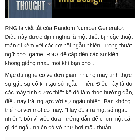
RNG là viết tắt của Random Number Generator.
Điều này được định nghĩa là một thiết bị hoặc thuật
toán đi kèm với các cơ hội ngẫu nhiên. Trong thuật
ngữ chơi game, RNG đề cập đến các sự kiện
không giống nhau mỗi khi bạn chơi.
Mặc dù nghe có vẻ đơn giản, nhưng máy tính thực
sự gặp sự cố khi tạo số ngẫu nhiên. Điều này là do
các máy tính được thiết kế để làm theo hướng dẫn,
điều này trái ngược với sự ngẫu nhiên. Bạn không
thể nói với một cỗ máy: “Hãy đưa ra một số ngẫu
nhiên”, bởi vì việc đưa hướng dẫn để chọn một cái
gì đó ngẫu nhiên có vẻ như hơi mâu thuẫn.