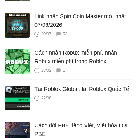
Link nhận Spin Coin Master mới nhất
07/08/2026
20/07
52
Cách nhận Robux miễn phí, nhận
Robux miễn phí trong Roblox
28/02
1
Tải Roblox Global, tải Roblox Quốc Tế
22/08
Cách đổi PBE tiếng Việt, Việt hóa LOL
PBE