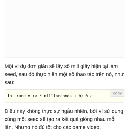
Một ví dụ đơn giản sẽ lấy số mili giây hiện tại làm
seed, sau đó thực hiện một số thao tác trên nó, như
sau:
int rand = (a * milliseconds + b) % c
Điều này không thực sự ngẫu nhiên, bởi vì sử dụng
cùng một seed sẽ tạo ra kết quả giống nhau mỗi
lần. Nhưng nó đủ tốt cho các game video.