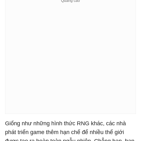
Giống như những hình thức RNG khác, các nhà
phát triển game thêm hạn chế để nhiều thế giới
được tạo ra hoàn toàn ngẫu nhiên. Chẳng hạn, bạn