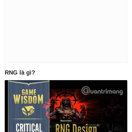
RNG là gì?