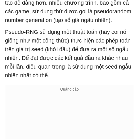
tạo dễ dàng hơn, nhiều chương trình, bao gồm cả
các game, sử dụng thứ được gọi là pseudorandom
number generation (tạo số giả ngẫu nhiên).
Pseudo-RNG sử dụng một thuật toán (hãy coi nó
giống như một công thức) thực hiện các phép toán
trên giá trị seed (khởi đầu) để đưa ra một số ngẫu
nhiên. Để đạt được các kết quả đầu ra khác nhau
mỗi lần, điều quan trọng là sử dụng một seed ngẫu
nhiên nhất có thể.