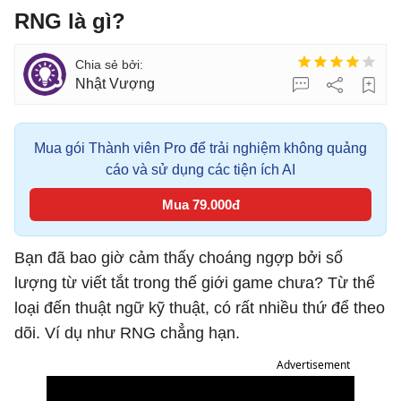
RNG là gì?
Nhật Vượng
Mua gói Thành viên Pro để trải nghiệm không quảng
cáo và sử dụng các tiện ích AI
Mua 79.000đ
Bạn đã bao giờ cảm thấy choáng ngợp bởi số
lượng từ viết tắt trong thế giới game chưa? Từ thể
loại đến thuật ngữ kỹ thuật, có rất nhiều thứ để theo
dõi. Ví dụ như RNG chẳng hạn.
Advertisement