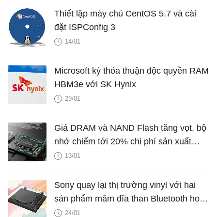
Thiết lập máy chủ CentOS 5.7 và cài
đặt ISPConfig 3
14/01
Microsoft ký thỏa thuận độc quyền RAM
HBM3e với SK Hynix
29/01
Giá DRAM và NAND Flash tăng vọt, bộ
nhớ chiếm tới 20% chi phí sản xuất
smartphone
13/01
Sony quay lại thị trường vinyl với hai
sản phẩm mâm đĩa than Bluetooth hoàn
toàn mới
24/01