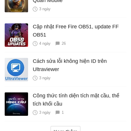
Quân Mobile
3 ngày
Cập nhật Free Fire OB51, update FF
OB51
4 ngày
26
Cách sửa lỗi không hiện ID trên
Ultraviewer
3 ngày
Công thức tính diện tích mặt cầu, thể
tích khối cầu
3 ngày
1