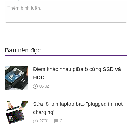
Bạn nên đọc
Điểm khác nhau giữa ổ cứng SSD và
HDD
06/02
Sửa lỗi pin laptop báo "plugged in, not
charging"
27/01
2