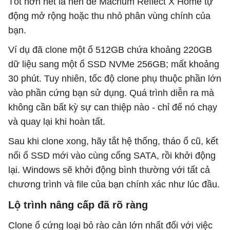
Tốt hơn hết là nên để Macrium Reflect X Home tự
động mở rộng hoặc thu nhỏ phân vùng chính của
bạn.
Ví dụ đã clone một ổ 512GB chứa khoảng 220GB
dữ liệu sang một ổ SSD NVMe 256GB; mất khoảng
30 phút. Tuy nhiên, tốc độ clone phụ thuộc phần lớn
vào phần cứng bạn sử dụng. Quá trình diễn ra mà
không cần bất kỳ sự can thiệp nào - chỉ để nó chạy
và quay lại khi hoàn tất.
Sau khi clone xong, hãy tắt hệ thống, tháo ổ cũ, kết
nối ổ SSD mới vào cùng cổng SATA, rồi khởi động
lại. Windows sẽ khởi động bình thường với tất cả
chương trình và file của bạn chính xác như lúc đầu.
Lộ trình nâng cấp đã rõ ràng
Clone ổ cứng loại bỏ rào cản lớn nhất đối với việc