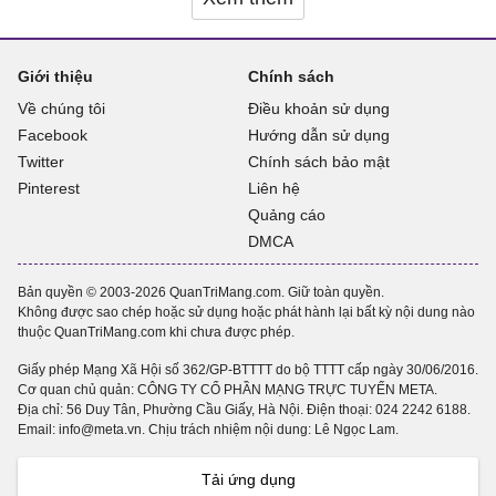
Giới thiệu
Chính sách
Về chúng tôi
Điều khoản sử dụng
Facebook
Hướng dẫn sử dụng
Twitter
Chính sách bảo mật
Pinterest
Liên hệ
Quảng cáo
DMCA
Bản quyền © 2003-2026 QuanTriMang.com. Giữ toàn quyền.
Không được sao chép hoặc sử dụng hoặc phát hành lại bất kỳ nội dung nào
thuộc QuanTriMang.com khi chưa được phép.
Giấy phép Mạng Xã Hội số 362/GP-BTTTT do bộ TTTT cấp ngày 30/06/2016.
Cơ quan chủ quản: CÔNG TY CỔ PHẦN MẠNG TRỰC TUYẾN META.
Địa chỉ: 56 Duy Tân, Phường Cầu Giấy, Hà Nội. Điện thoại:
024 2242 6188
.
Email: info@meta.vn. Chịu trách nhiệm nội dung: Lê Ngọc Lam.
Tải ứng dụng