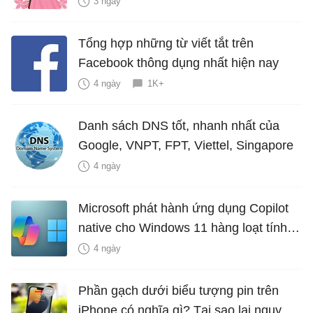
3 ngày
Tổng hợp những từ viết tắt trên
Facebook thông dụng nhất hiện nay
4 ngày
1K+
Danh sách DNS tốt, nhanh nhất của
Google, VNPT, FPT, Viettel, Singapore
4 ngày
Microsoft phát hành ứng dụng Copilot
native cho Windows 11 hàng loạt tính
năng mới Hữu Ích
4 ngày
Phần gạch dưới biểu tượng pin trên
iPhone có nghĩa gì? Tại sao lại nguy