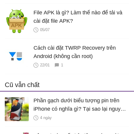
File APK là gì? Làm thế nào để tải và
cài đặt file APK?
05/07
Cách cài đặt TWRP Recovery trên
Android (không cần root)
22/01
1
Cũ vẫn chất
Phần gạch dưới biểu tượng pin trên
iPhone có nghĩa gì? Tại sao lại nguy
hiểm?
4 ngày