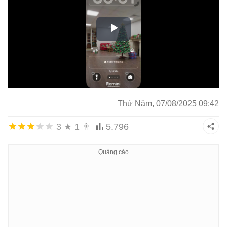
Thứ Năm, 07/08/2025 09:42
3
★
1
👨
5.796