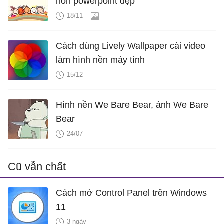
non powerpoint đẹp
18/11
Cách dùng Lively Wallpaper cài video
làm hình nền máy tính
15/12
Hình nền We Bare Bear, ảnh We Bare
Bear
24/07
Cũ vẫn chất
Cách mở Control Panel trên Windows
11
3 ngày