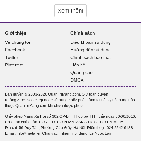
Xem thêm
Giới thiệu
Chính sách
Về chúng tôi
Điều khoản sử dụng
Facebook
Hướng dẫn sử dụng
Twitter
Chính sách bảo mật
Pinterest
Liên hệ
Quảng cáo
DMCA
Bản quyền © 2003-2026 QuanTriMang.com. Giữ toàn quyền.
Không được sao chép hoặc sử dụng hoặc phát hành lại bất kỳ nội dung nào
thuộc QuanTriMang.com khi chưa được phép.
Giấy phép Mạng Xã Hội số 362/GP-BTTTT do bộ TTTT cấp ngày 30/06/2016.
Cơ quan chủ quản: CÔNG TY CỔ PHẦN MẠNG TRỰC TUYẾN META.
Địa chỉ: 56 Duy Tân, Phường Cầu Giấy, Hà Nội. Điện thoại:
024 2242 6188
.
Email: info@meta.vn. Chịu trách nhiệm nội dung: Lê Ngọc Lam.