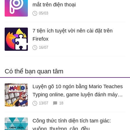
mắt trên điện thoại
05/03
7 tiện ích tuyệt vời nên cài đặt trên
Firefox
16/07
Có thể bạn quan tâm
Luyện gõ 10 ngón bằng Mario Teaches
Typing online, game luyện đánh máy
cực hấp dẫn
13/07
18
Công thức tính diện tích tam giác:
vuông, thường, cân, đều