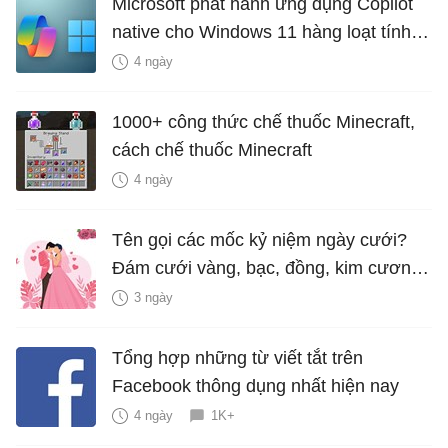
Microsoft phát hành ứng dụng Copilot
native cho Windows 11 hàng loạt tính
năng mới Hữu Ích
4 ngày
1000+ công thức chế thuốc Minecraft,
cách chế thuốc Minecraft
4 ngày
Tên gọi các mốc kỷ niệm ngày cưới?
Đám cưới vàng, bạc, đồng, kim cương
là bao nhiêu năm?
3 ngày
Tổng hợp những từ viết tắt trên
Facebook thông dụng nhất hiện nay
4 ngày
1K+