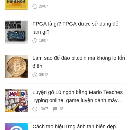
thể tích hình nón, V nón
20/07
FPGA là gì? FPGA được sử dụng để
làm gì?
18/07
Làm sao để đào bitcoin mà không lo tốn
điện
09/12
Luyện gõ 10 ngón bằng Mario Teaches
Typing online, game luyện đánh máy
cực hấp dẫn
13/07
18
Cách tạo hiệu ứng ảnh tan biến đẹp