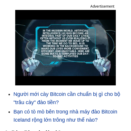
Advertisement
Người mới cày Bitcoin cần chuẩn bị gì cho bộ
"trâu cày" đào tiền?
Bạn có tò mò bên trong nhà máy đào Bitcoin
Iceland rộng lớn trông như thế nào?