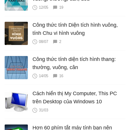
12/05
19
Công thức tính Diện tích hình vuông,
tính Chu vi hình vuông
08/07
2
Công thức tính diện tích hình thang:
thường, vuông, cân
14/05
16
Cách hiển thị My Computer, This PC
trên Desktop của Windows 10
31/03
Hơn 60 phím tắt máy tính bạn nên