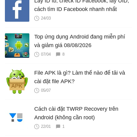
Lấy ID fb, check ID Facebook, lấy UID,
cách tìm ID Facebook nhanh nhất
24/03
Top ứng dụng Android đang miễn phí
và giảm giá 08/08/2026
07/04
8
File APK là gì? Làm thế nào để tải và
cài đặt file APK?
05/07
Cách cài đặt TWRP Recovery trên
Android (không cần root)
22/01
1