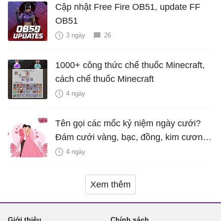
Cập nhật Free Fire OB51, update FF
OB51
3 ngày
26
1000+ công thức chế thuốc Minecraft,
cách chế thuốc Minecraft
4 ngày
Tên gọi các mốc kỷ niệm ngày cưới?
Đám cưới vàng, bạc, đồng, kim cương
là bao nhiêu năm?
4 ngày
Xem thêm
Giới thiệu
Chính sách