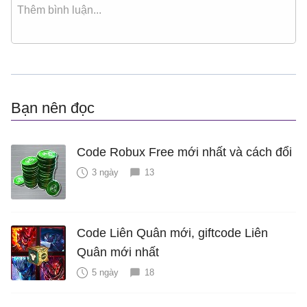
Bạn nên đọc
Code Robux Free mới nhất và cách đổi
3 ngày
13
Code Liên Quân mới, giftcode Liên
Quân mới nhất
5 ngày
18