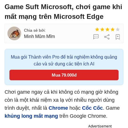
Game Suft Microsoft, chơi game khi
mất mạng trên Microsoft Edge
Minh Mũm Mĩm
Mua gói Thành viên Pro để trải nghiệm không quảng
cáo và sử dụng các tiện ích AI
Mua 79.000đ
Chơi game ngay cả khi không có mạng giờ không
còn là một khái niệm xa lạ với nhiều người dùng
trình duyệt, nhất là
Chrome
hoặc
Cốc Cốc
. Game
khủng long mất mạng
trên Google Chrome.
Advertisement