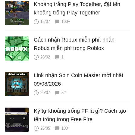
Khoảng trắng Play Together, đặt tên
khoảng trống Play Together
15/07
100+
Cách nhận Robux miễn phí, nhận
Robux miễn phí trong Roblox
28/02
1
Link nhận Spin Coin Master mới nhất
09/08/2026
20/07
52
Ký tự khoảng trống FF là gì? Cách tạo
tên trống trong Free Fire
26/05
100+