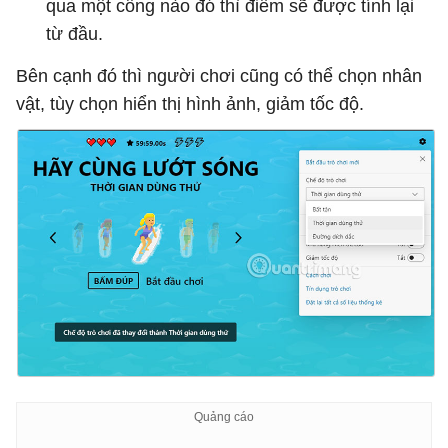
qua một cổng nào đó thì điểm sẽ được tính lại
từ đầu.
Bên cạnh đó thì người chơi cũng có thể chọn nhân
vật, tùy chọn hiển thị hình ảnh, giảm tốc độ.