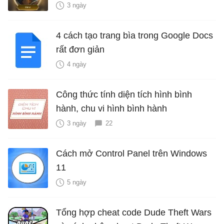
3 ngày
4 cách tạo trang bìa trong Google Docs
rất đơn giản
4 ngày
Công thức tính diện tích hình bình
hành, chu vi hình bình hành
3 ngày
22
Cách mở Control Panel trên Windows
11
5 ngày
Tổng hợp cheat code Dude Theft Wars