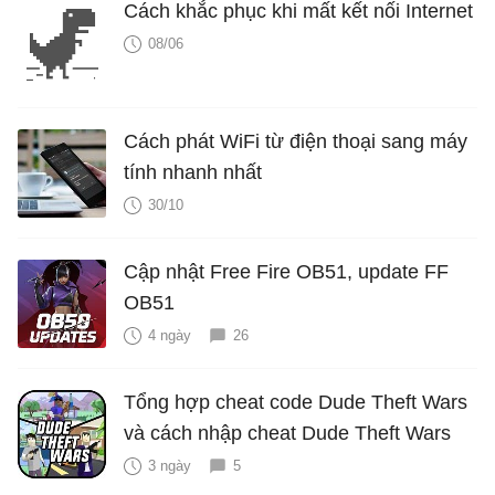
Cách khắc phục khi mất kết nối Internet
08/06
Cách phát WiFi từ điện thoại sang máy
tính nhanh nhất
30/10
Cập nhật Free Fire OB51, update FF
OB51
4 ngày
26
Tổng hợp cheat code Dude Theft Wars
và cách nhập cheat Dude Theft Wars
3 ngày
5