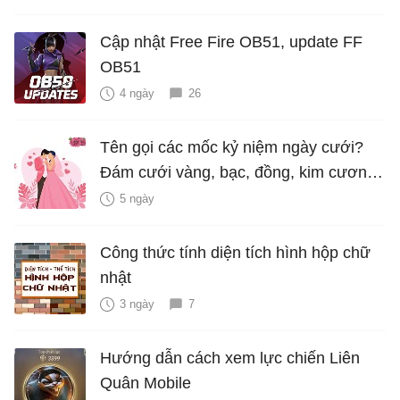
Cập nhật Free Fire OB51, update FF
OB51
4 ngày
26
Tên gọi các mốc kỷ niệm ngày cưới?
Đám cưới vàng, bạc, đồng, kim cương
là bao nhiêu năm?
5 ngày
Công thức tính diện tích hình hộp chữ
nhật
3 ngày
7
Hướng dẫn cách xem lực chiến Liên
Quân Mobile