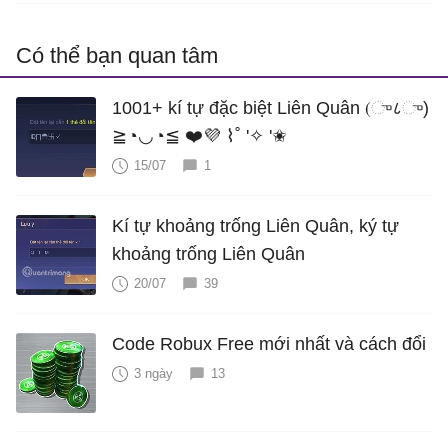
Có thể bạn quan tâm
1001+ kí tự đặc biệt Liên Quân (ு८ு)
≧◔◡◔≦ ❤️💜 ⌇˚ '✧ '✬
15/07
1
Kí tự khoảng trống Liên Quân, ký tự
khoảng trống Liên Quân
20/07
39
Code Robux Free mới nhất và cách đổi
3 ngày
13