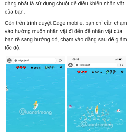
dàng nhất là sử dụng chuột để điều khiển nhân vật
của bạn.
Còn trên trình duyệt Edge mobile, bạn chỉ cần chạm
vào hướng muốn nhân vật đi đến để nhân vật của
bạn rẽ sang hướng đó, chạm vào đằng sau để giảm
tốc độ.