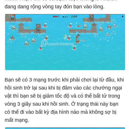
đang dang rộng vòng tay đón bạn vào lòng.
Bạn sẽ có 3 mạng trước khi phải chơi lại từ đầu, khi
hồi sinh trở lại sau khi bị đâm vào các chướng ngại
vật thì bạn sẽ bị giảm tốc độ và có thể bất tử trong
vòng 3 giây sau khi hồi sinh. Ở trạng thái này bạn
có thể đi vào bất kỳ địa hình nào mà không sợ bị
mất mạng.