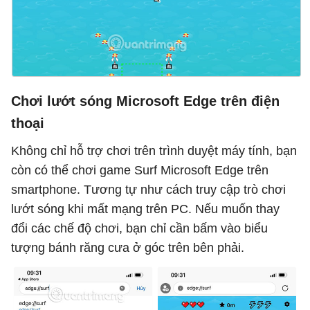
Chơi lướt sóng Microsoft Edge trên điện
thoại
Không chỉ hỗ trợ chơi trên trình duyệt máy tính, bạn
còn có thể chơi game Surf Microsoft Edge trên
smartphone. Tương tự như cách truy cập trò chơi
lướt sóng khi mất mạng trên PC. Nếu muốn thay
đổi các chế độ chơi, bạn chỉ cần bấm vào biểu
tượng bánh răng cưa ở góc trên bên phải.