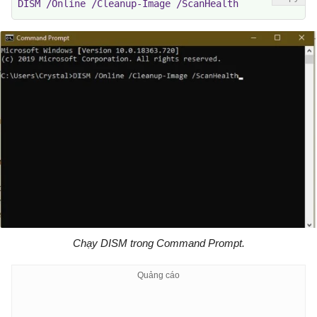
DISM /Online /Cleanup-Image /ScanHealth
Chạy DISM trong Command Prompt.