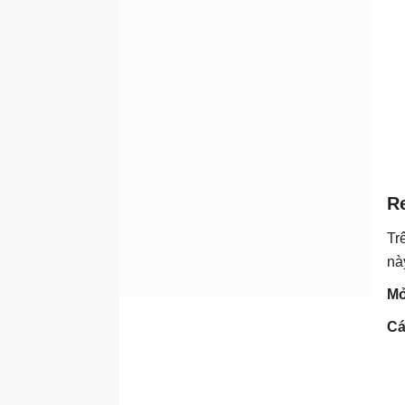
R
Tr
nà
Mở
Cá