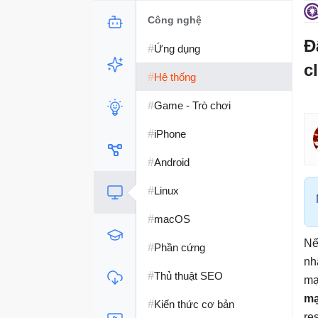
Công nghệ
Đ
#
Ứng dụng
c
#
Hệ thống
#
Game - Trò chơi
#
iPhone
#
Android
#
Linux
#
macOS
Nế
#
Phần cứng
nh
#
Thủ thuật SEO
mạ
mạ
#
Kiến thức cơ bản
re