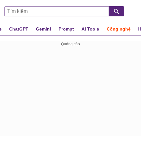
e
ChatGPT
Gemini
Prompt
AI Tools
Công nghệ
H