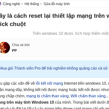
Công nghệ
Hệ thống
Sửa lỗi máy tính
ây là cách reset lại thiết lập mạng trên
lick chuột
Trên windows 10 được tích hợp thêm một 
PP
Mua gói Thành viên Pro để trải nghiệm không quảng cáo và sử d
u gặp các vấn đề về
lỗi kết nối mạng
Internet trên windows 10,
ận mạng dây, không kết nối được mạng hoặc kết nối được nh
ng chập chờn,
mạng bị chấm than vàng
,
Wifi chấm than vàng
..
ng trên máy tính Windows 10
của mình. Trong bài viết dưới
set và cài đặt lại tất cả các mạng trên driver card mạng chỉ với mộ