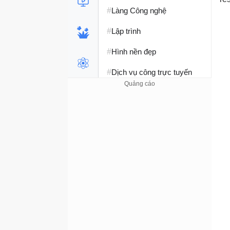
#
Làng Công nghệ
#
Lập trình
#
Hình nền đẹp
#
Dịch vụ công trực tuyến
#
Dịch vụ nhà mạng
#
Ví điện tử - Ngân hàng
#
Chụp ảnh - Quay phim
#
Raspberry Pi
#
Đồng hồ thông minh
#
Nền tảng Web