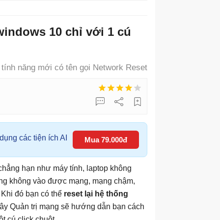
 windows 10 chỉ với 1 cú
tính năng mới có tên gọi Network Reset
ụng các tiện ích AI
Mua 79.000đ
 chẳng hạn như máy tính, laptop không
ưng không vào được mạng, mạng chậm,
. Khi đó bạn có thể
reset lại hệ thống
 đây Quản trị mạng sẽ hướng dẫn bạn cách
t cú click chuột.