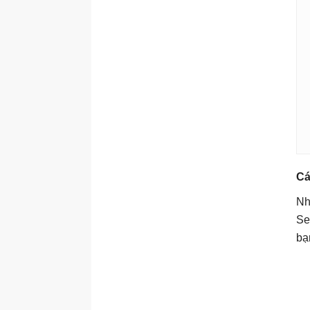
Cá
Nh
Se
bạ