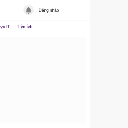
Đăng nhập
ọc IT
Tiện ích