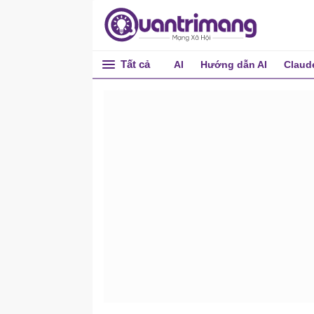
Tất cả
AI
Hướng dẫn AI
Claud