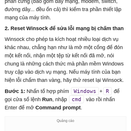
phần cứng (bao gồm dây mạng, modem, switch,
đường dây... đều ổn cả) thì kiểm tra phần thiết lập
mạng của máy tính.
2. Reset Winsock để sửa lỗi mạng bị chấm than
Winsock cho phép ta kích hoạt nhiều loại dịch vụ
khác nhau, chẳng hạn như là mở một cổng để đón
một kết nối, nhận một tệp từ kết nối đã mở, nói
chung là những cách thức mà phần mềm Windows
truy cập vào dịch vụ mạng. Nếu máy tính của bạn
hiện lỗi chấm than vàng, hãy thử reset lại Winsock.
Windows
R
Bước 1:
Nhấn tổ hợp phím
+
để
cmd
gọi cửa sổ lệnh
Run
, nhập
vào rồi nhấn
Enter để mở
Command prompt
.