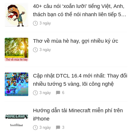
40+ câu nói ‘xoắn lưỡi’ tiếng Việt, Anh,
thách bạn có thể nói nhanh liên tiếp 5
lần mà vẫn trôi chảy
3 ngày
Thơ về mùa hè hay, gợi nhiều ký ức
3 ngày
Cập nhật DTCL 16.4 mới nhất: Thay đổi
nhiều tướng 5 vàng, lõi công nghệ
3 ngày
6
Hướng dẫn tải Minecraft miễn phí trên
iPhone
3 ngày
3