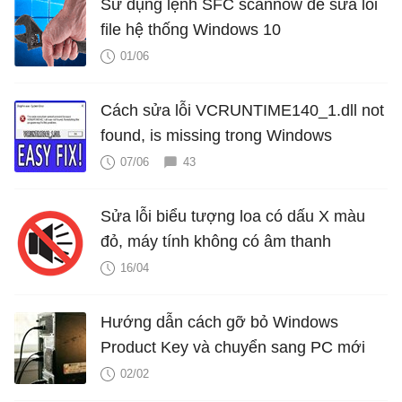
Sử dụng lệnh SFC scannow để sửa lỗi
file hệ thống Windows 10
01/06
Cách sửa lỗi VCRUNTIME140_1.dll not
found, is missing trong Windows
07/06
43
Sửa lỗi biểu tượng loa có dấu X màu
đỏ, máy tính không có âm thanh
16/04
Hướng dẫn cách gỡ bỏ Windows
Product Key và chuyển sang PC mới
02/02