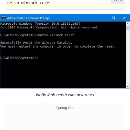
netsh winsock reset
Nhập lệnh netsh winsock reset