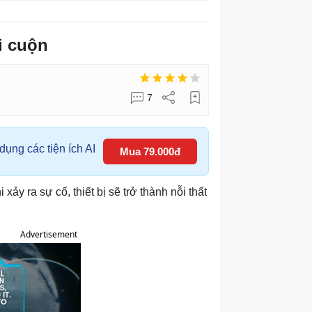
i cuộn
7
ụng các tiện ích AI
Mua 79.000đ
y ra sự cố, thiết bị sẽ trở thành nỗi thất
Advertisement