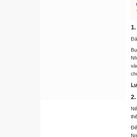
1.
Đá
Bụ
Nh
và
ch
Lư
2.
Nế
th
Để
Ng