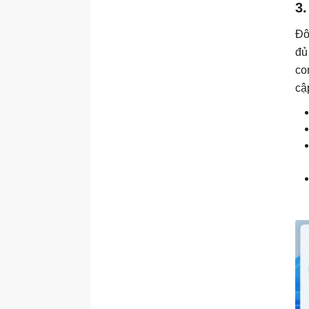
3.
Đô
đủ
co
cậ