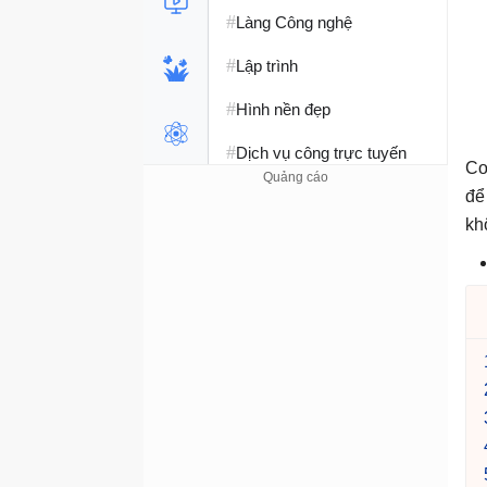
#
Làng Công nghệ
#
Lập trình
#
Hình nền đẹp
#
Dịch vụ công trực tuyến
Co
#
Dịch vụ nhà mạng
để
kh
#
Ví điện tử - Ngân hàng
#
Chụp ảnh - Quay phim
#
Raspberry Pi
#
Đồng hồ thông minh
#
Nền tảng Web