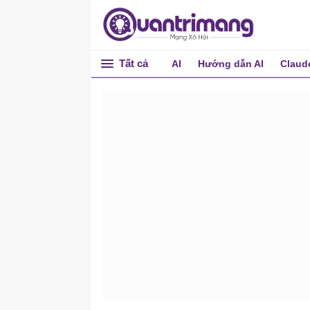
Tất cả
AI
Hướng dẫn AI
Claud