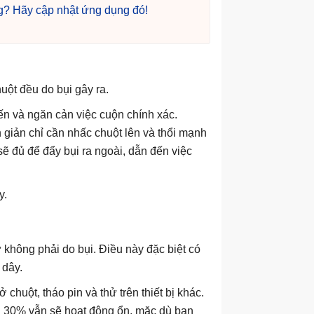
ng? Hãy cập nhật ứng dụng đó!
uột đều do bụi gây ra.
ến và ngăn cản việc cuộn chính xác.
 giản chỉ cần nhấc chuột lên và thổi mạnh
sẽ đủ để đẩy bụi ra ngoài, dẫn đến việc
y.
 không phải do bụi. Điều này đặc biệt có
 dây.
huột, tháo pin và thử trên thiết bị khác.
ên 30% vẫn sẽ hoạt động ổn, mặc dù bạn