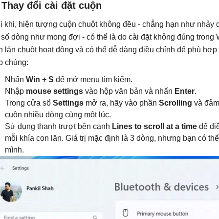
 Thay đổi cài đặt cuộn
i khi, hiện tượng cuộn chuột không đều - chẳng hạn như nhảy
 số dòng như mong đợi - có thể là do cài đặt không đúng trong
n lăn chuột hoạt động và có thể dễ dàng điều chỉnh để phù hợp 
p chúng:
Nhấn
Win + S
để mở menu tìm kiếm.
Nhập
mouse settings
vào hộp văn bản và nhấn
Enter
.
Trong cửa sổ
Settings
mở ra, hãy vào phần
Scrolling
và đảm 
cuộn nhiều dòng cùng một lúc.
Sử dụng thanh trượt bên cạnh
Lines to scroll at a time
để đi
mỗi khía con lăn. Giá trị mặc định là 3 dòng, nhưng bạn có th
mình.