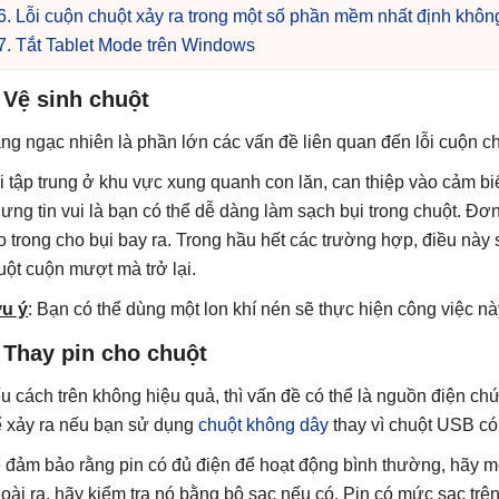
6. Lỗi cuộn chuột xảy ra trong một số phần mềm nhất định khô
7. Tắt Tablet Mode trên Windows
 Vệ sinh chuột
ng ngạc nhiên là phần lớn các vấn đề liên quan đến lỗi cuộn ch
i tập trung ở khu vực xung quanh con lăn, can thiệp vào cảm bi
ưng tin vui là bạn có thể dễ dàng làm sạch bụi trong chuột. Đơn
o trong cho bụi bay ra. Trong hầu hết các trường hợp, điều này 
uột cuộn mượt mà trở lại.
u ý
: Bạn có thể dùng một lon khí nén sẽ thực hiện công việc nà
 Thay pin cho chuột
u cách trên không hiệu quả, thì vấn đề có thể là nguồn điện chứ
ể xảy ra nếu bạn sử dụng
chuột không dây
thay vì chuột USB có
 đảm bảo rằng pin có đủ điện để hoạt động bình thường, hãy mở c
oài ra, hãy kiểm tra nó bằng bộ sạc nếu có. Pin có mức sạc tr