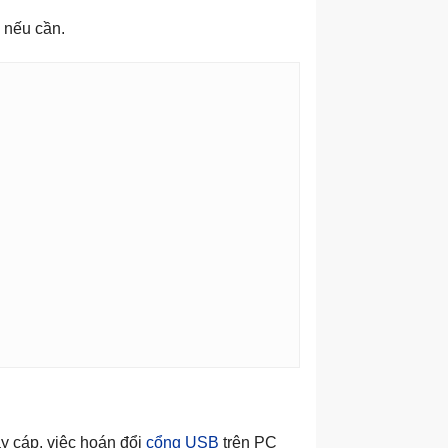
nếu cần.
y cáp, việc hoán đổi
cổng USB
trên PC