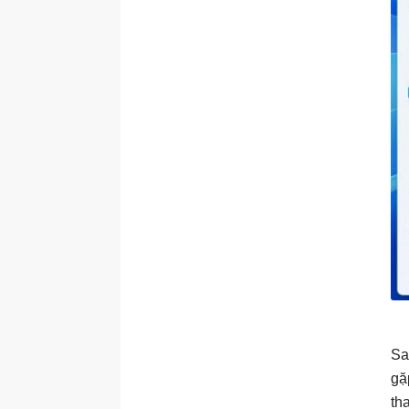
Sa
gặ
th