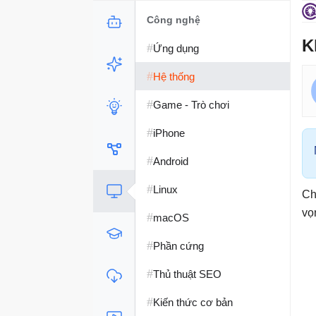
Công nghệ
K
#
Ứng dụng
#
Hệ thống
#
Game - Trò chơi
#
iPhone
#
Android
#
Linux
Ch
vọ
#
macOS
#
Phần cứng
#
Thủ thuật SEO
#
Kiến thức cơ bản