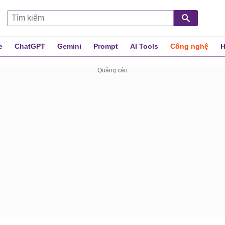
e
ChatGPT
Gemini
Prompt
AI Tools
Công nghệ
H