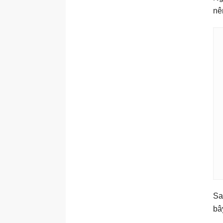
nê
Sa
bâ