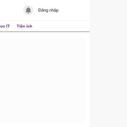
Đăng nhập
ọc IT
Tiện ích