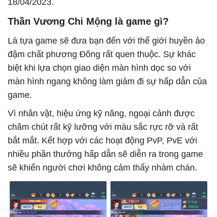
18/04/2023.
Thần Vương Chi Mộng là game gì?
Là tựa game sẽ đưa bạn đến với thế giới huyền ảo
đậm chất phương Đông rất quen thuộc. Sự khác
biệt khi lựa chọn giao diện màn hình dọc so với
màn hình ngang không làm giảm đi sự hấp dẫn của
game.
Vì nhân vật, hiệu ứng kỹ năng, ngoại cảnh được
chăm chút rất kỹ lưỡng với màu sắc rực rỡ và rất
bắt mắt. Kết hợp với các hoạt động PvP, PvE với
nhiều phần thưởng hấp dẫn sẽ diễn ra trong game
sẽ khiến người chơi không cảm thấy nhàm chán.