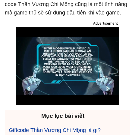
code Thần Vương Chi Mộng cũng là một tính năng
mà game thủ sẽ sử dụng đầu tiên khi vào game.
Advertisement
Mục lục bài viết
Giftcode Thần Vương Chi Mộng là gì?