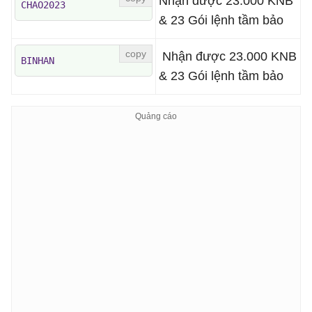
Nhận được 23.000 KNB
CHAO2023
& 23 Gói lệnh tầm bảo
Nhận được 23.000 KNB
BINHAN
& 23 Gói lệnh tầm bảo