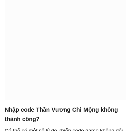
Nhập code Thần Vương Chi Mộng không
thành công?
Có thể có một số lý do khiến code game không đổi