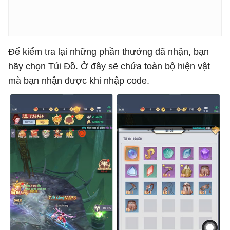
Để kiểm tra lại những phần thưởng đã nhận, bạn
hãy chọn Túi Đồ. Ở đây sẽ chứa toàn bộ hiện vật
mà bạn nhận được khi nhập code.