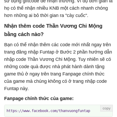
sử dụng giftcode để nhận thưởng. Ví dụ đơn giản là
họ có thể nhận nhiều KNB một cách nhanh chóng
hơn những ai bỏ thời gian ra "cày cuốc".
Nhận thêm code Thần Vương Chi Mộng
bằng cách nào?
Bạn có thể nhận thêm các code mới nhất ngay trên
trang đăng nhập Funtap ở Bước 2 phần hướng dẫn
nhập code Thần Vương Chi Mộng. Tuy nhiên sẽ có
những code quà được nhà phát hành dành tặng
game thủ ở ngay trên trang Fanpage chính thức
của game mà chúng không có ở trang nhập code
Funtap này.
Fanpage chính thức của game:
https://www.facebook.com/thanvuongfuntap