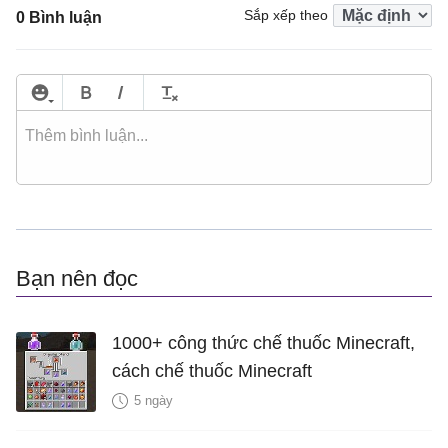
Sắp xếp theo
0 Bình luận
Bạn nên đọc
1000+ công thức chế thuốc Minecraft,
cách chế thuốc Minecraft
5 ngày