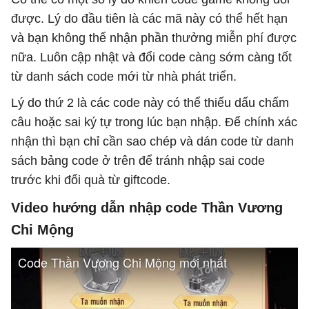
được. Lý do đầu tiên là các mã này có thể hết hạn
và bạn không thể nhận phần thưởng miễn phí được
nữa. Luôn cập nhật và đổi code càng sớm càng tốt
từ danh sách code mới từ nhà phát triển.
Lý do thứ 2 là các code này có thể thiếu dấu chấm
câu hoặc sai ký tự trong lúc bạn nhập. Để chính xác
nhận thì bạn chỉ cần sao chép và dán code từ danh
sách bảng code ở trên để tránh nhập sai code
trước khi đổi quà từ giftcode.
Video hướng dẫn nhập code Thần Vương
Chi Mộng