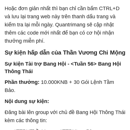
Hoặc đơn giản nhất thì bạn chỉ cần bấm CTRL+D
và lưu lại trang web này trên thanh dấu trang và
kiểm tra lại mỗi ngày. Quantrimang sẽ cập nhật
thêm các code mới nhất để bạn có cơ hội nhận
thưởng miễn phí.
Sự kiện hấp dẫn của Thần Vương Chi Mộng
Sự kiện Tài trợ Bang Hội - <Tuần 56> Bang Hội
Thông Thái
Phần thưởng:
10.000KNB + 30 Gói Lệnh Tầm
Bảo.
Nội dung sự kiện:
Đăng bài lên group với chủ đề Bang Hội Thông Thái
kèm các thông tin: