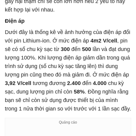
gây hại thậm chí sẽ còn lớn hơn nếu 2 yếu tố này
kết hợp lại với nhau.
Điện áp
Dưới đây là thống kê về ảnh hưởng của điện áp đối
với pin Lithium-ion. Ở mức điện áp
4m2 V/cell
, pin
sẽ có số chu kỳ sạc từ
300
đến
500
lần và đạt dung
lượng 100%. Khi lượng điện áp giảm dần trong quá
trình sử dụng (số chu kỳ sạc tăng lên) thì dung
lượng pin cũng theo đó mà giảm đi. Ở mức điện áp
3,92 V/cell
tương đương
2.400
đến
4.000
chu kỳ
sạc, dung lượng pin chỉ còn
58%
. Đồng nghĩa rằng
bạn sẽ chỉ còn sử dụng được thiết bị của mình
trong 1 nửa thời gian so với trước với 1 lần sạc đầy.