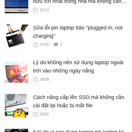
hữu ích nhất trong nhà mà không cần
sửa
31/12
Sửa lỗi pin laptop báo "plugged in, not
charging"
27/01
2
Lý do không nên sử dụng laptop ngoài
trời vào những ngày nắng
29/08
Cách nâng cấp lên SSD mà không cần
cài đặt lại hoặc bị mất file
20/01
6 lý do vì sao dung lượng pin laptop lại