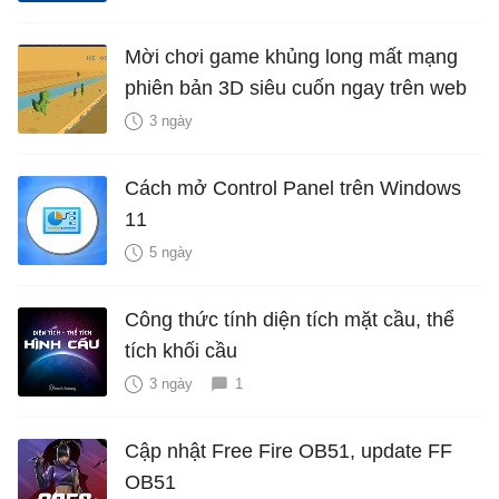
Mời chơi game khủng long mất mạng
phiên bản 3D siêu cuốn ngay trên web
3 ngày
Cách mở Control Panel trên Windows
11
5 ngày
Công thức tính diện tích mặt cầu, thể
tích khối cầu
3 ngày
1
Cập nhật Free Fire OB51, update FF
OB51