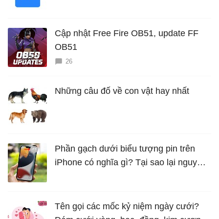
Cập nhật Free Fire OB51, update FF
OB51
26
Những câu đố về con vật hay nhất
Phần gạch dưới biểu tượng pin trên
iPhone có nghĩa gì? Tại sao lại nguy
hiểm?
Tên gọi các mốc kỷ niệm ngày cưới?