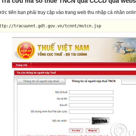
. Tra cứu mã số thuế TNCN qua CCCD qua webs
ước tiên bạn phải truy cập vào trang web thu nhập cá nhân onl
ttp://tracuunnt.gdt.gov.vn/tcnnt/mstcn.jsp