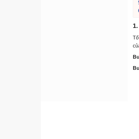
1.
Tổ
củ
Bư
Bư