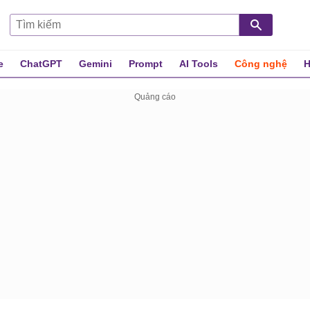
e
ChatGPT
Gemini
Prompt
AI Tools
Công nghệ
H