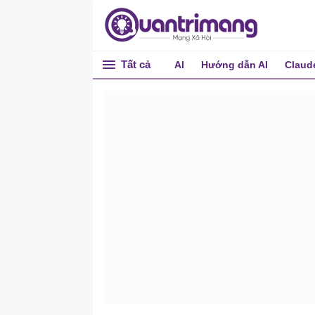
Tất cả
AI
Hướng dẫn AI
Claud