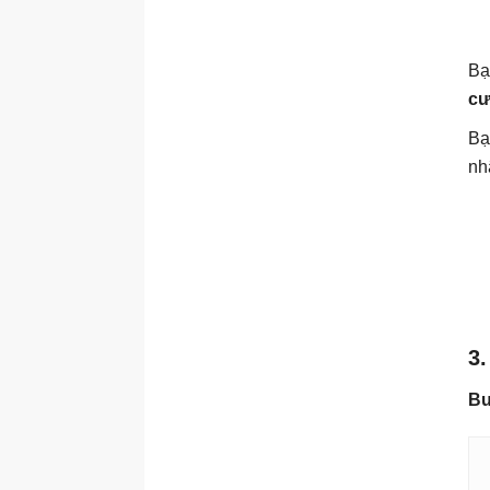
Bạ
c
Bạ
nh
3
Bư