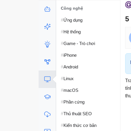
Công nghệ
5
#
Ứng dụng
#
Hệ thống
#
Game - Trò chơi
#
iPhone
#
Android
#
Linux
Tr
tí
#
macOS
th
#
Phần cứng
#
Thủ thuật SEO
#
Kiến thức cơ bản