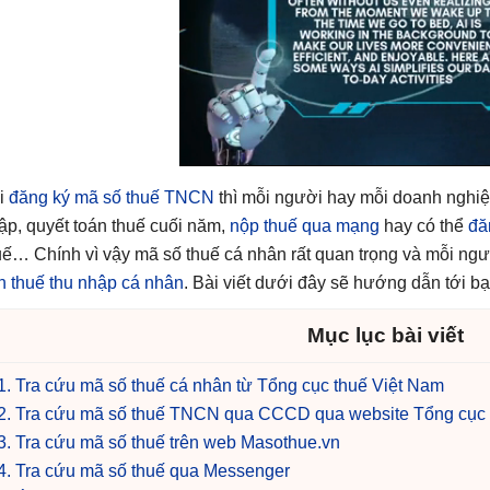
i
đăng ký mã số thuế TNCN
thì mỗi người hay mỗi doanh nghiệ
ập, quyết toán thuế cuối năm,
nộp thuế qua mạng
hay có thể
đă
uế… Chính vì vậy mã số thuế cá nhân rất quan trọng và mỗi người
nh thuế thu nhập cá nhân
. Bài viết dưới đây sẽ hướng dẫn tới b
Mục lục bài viết
1. Tra cứu mã số thuế cá nhân từ Tổng cục thuế Việt Nam
2. Tra cứu mã số thuế TNCN qua CCCD qua website Tổng cục
3. Tra cứu mã số thuế trên web Masothue.vn
4. Tra cứu mã số thuế qua Messenger