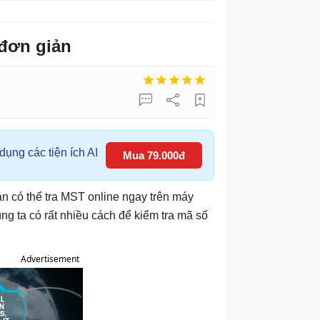
 đơn giản
ụng các tiện ích AI
Mua 79.000đ
n có thể tra MST online ngay trên máy
úng ta có rất nhiều cách để kiểm tra mã số
Advertisement