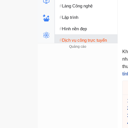
#
Làng Công nghệ
#
Lập trình
#
Hình nền đẹp
#
Dịch vụ công trực tuyến
#
Dịch vụ nhà mạng
Kh
nh
#
Ví điện tử - Ngân hàng
th
#
tí
Chụp ảnh - Quay phim
#
Raspberry Pi
#
Đồng hồ thông minh
#
Nền tảng Web