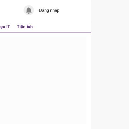
Đăng nhập
ọc IT
Tiện ích