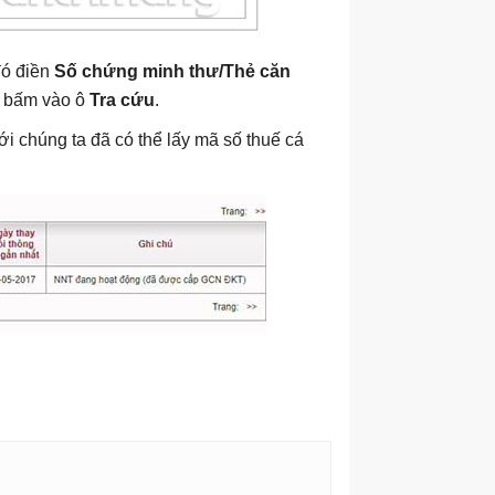
đó điền
Số chứng minh thư/Thẻ căn
à bấm vào ô
Tra cứu
.
ới chúng ta đã có thể lấy mã số thuế cá