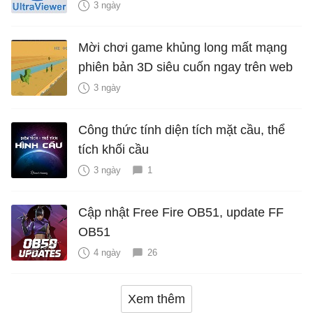
3 ngày
Mời chơi game khủng long mất mạng
phiên bản 3D siêu cuốn ngay trên web
3 ngày
Công thức tính diện tích mặt cầu, thể
tích khối cầu
3 ngày
1
Cập nhật Free Fire OB51, update FF
OB51
4 ngày
26
Xem thêm