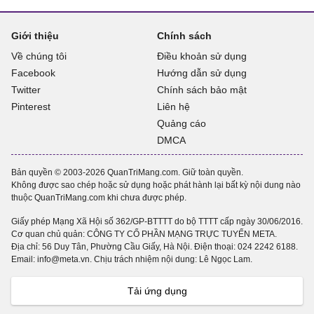
Giới thiệu
Chính sách
Về chúng tôi
Điều khoản sử dụng
Facebook
Hướng dẫn sử dụng
Twitter
Chính sách bảo mật
Pinterest
Liên hệ
Quảng cáo
DMCA
Bản quyền © 2003-2026 QuanTriMang.com. Giữ toàn quyền.
Không được sao chép hoặc sử dụng hoặc phát hành lại bất kỳ nội dung nào
thuộc QuanTriMang.com khi chưa được phép.
Giấy phép Mạng Xã Hội số 362/GP-BTTTT do bộ TTTT cấp ngày 30/06/2016.
Cơ quan chủ quản: CÔNG TY CỔ PHẦN MẠNG TRỰC TUYẾN META.
Địa chỉ: 56 Duy Tân, Phường Cầu Giấy, Hà Nội. Điện thoại:
024 2242 6188
.
Email: info@meta.vn. Chịu trách nhiệm nội dung: Lê Ngọc Lam.
Tải ứng dụng