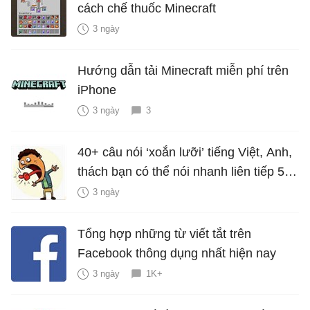
cách chế thuốc Minecraft
3 ngày
Hướng dẫn tải Minecraft miễn phí trên
iPhone
3 ngày
3
40+ câu nói ‘xoắn lưỡi’ tiếng Việt, Anh,
thách bạn có thể nói nhanh liên tiếp 5
lần mà vẫn trôi chảy
3 ngày
Tổng hợp những từ viết tắt trên
Facebook thông dụng nhất hiện nay
3 ngày
1K+