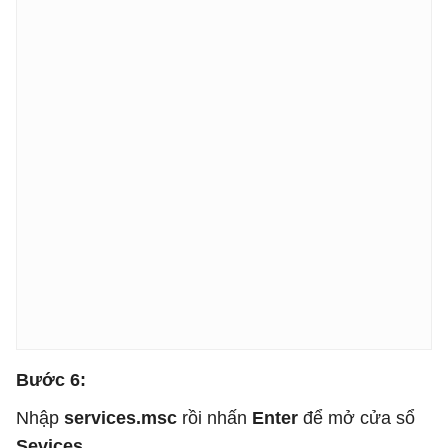
Bước 6:
Nhập
services.msc
rồi nhấn
Enter
để mở cửa sổ
Sevices.